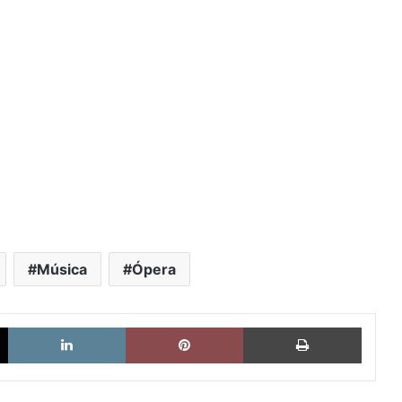
Música
Ópera
X
LinkedIn
Pinterest
Imprimi