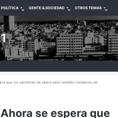
 POLÍTICA
GENTE & SOCIEDAD
OTROS TEMAS
1
era que los cantantes de ópera sean también creadores de
«Ahora se espera que