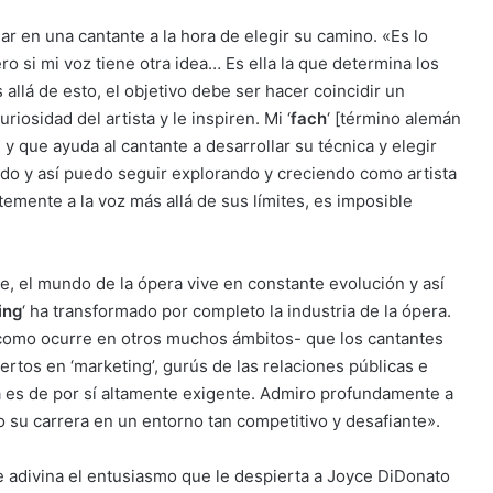
r en una cantante a la hora de elegir su camino. «Es lo
o si mi voz tiene otra idea… Es ella la que determina los
 allá de esto, el objetivo debe ser hacer coincidir un
iosidad del artista y le inspiren. Mi ‘
fach
‘ [término alemán
, y que ayuda al cantante a desarrollar su técnica y elegir
ado y así puedo seguir explorando y creciendo como artista
temente a la voz más allá de sus límites, es imposible
, el mundo de la ópera vive en constante evolución y así
ing
‘ ha transformado por completo la industria de la ópera.
-como ocurre en otros muchos ámbitos- que los cantantes
tos en ‘marketing’, gurús de las relaciones públicas e
ya es de por sí altamente exigente. Admiro profundamente a
 su carrera en un entorno tan competitivo y desafiante».
se adivina el entusiasmo que le despierta a Joyce DiDonato