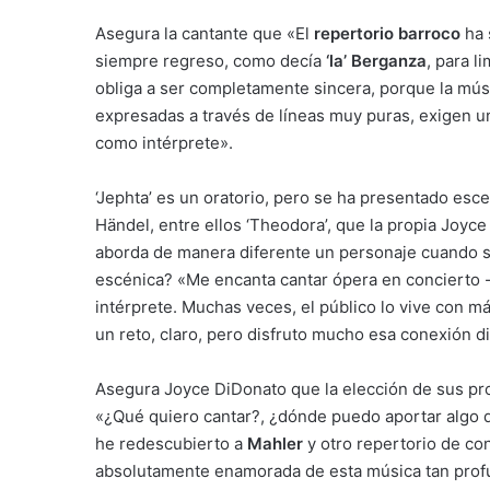
Asegura la cantante que «El
repertorio barroco
ha 
siempre regreso, como decía
‘la’ Berganza
, para l
obliga a ser completamente sincera, porque la mú
expresadas a través de líneas muy puras, exigen una
como intérprete».
‘Jephta’ es un oratorio, pero se ha presentado esce
Händel, entre ellos ‘Theodora’, que la propia Joyce
aborda de manera diferente un personaje cuando s
escénica? «Me encanta cantar ópera en concierto -
intérprete. Muchas veces, el público lo vive con m
un reto, claro, pero disfruto mucho esa conexión d
Asegura Joyce DiDonato que la elección de sus pr
«¿Qué quiero cantar?, ¿dónde puedo aportar algo d
he redescubierto a
Mahler
y otro repertorio de con
absolutamente enamorada de esta música tan pro