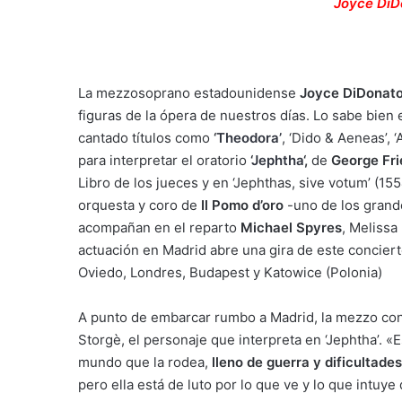
Joyce DiD
La mezzosoprano estadounidense
Joyce DiDonat
figuras de la ópera de nuestros días. Lo sabe bien 
cantado títulos como
‘
Theodora’
, ‘Dido & Aeneas’, ‘
para interpretar el oratorio
‘
Jephtha
‘,
de
George Fri
Libro de los jueces y en ‘Jephthas, sive votum’ (
orquesta y coro de
Il Pomo d’oro
-uno de los grande
acompañan en el reparto
Michael Spyres
, Melissa
actuación en Madrid abre una gira de este conciert
Oviedo, Londres, Budapest y Katowice (Polonia)
A punto de embarcar rumbo a Madrid, la mezzo cont
Storgè, el personaje que interpreta en ‘Jephtha’.
mundo que la rodea,
lleno de guerra y dificultades
pero ella está de luto por lo que ve y lo que intuye