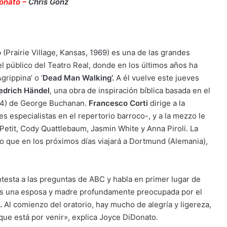
onato
–
Chris Gonz
o
(Prairie Village, Kansas, 1969) es una de las grandes
el público del Teatro Real, donde en los últimos años ha
Agrippina’ o ‘
Dead Man Walking
‘.
A él vuelve este jueves
edrich Händel
, una obra de inspiración bíblica basada en el
1554) de George Buchanan.
Francesco Corti
dirige a la
s especialistas en el repertorio barroco-, y a la mezzo le
 Petit, Cody Quattlebaum, Jasmin White y Anna Piroli. La
o que en los próximos días viajará a Dortmund (Alemania),
esta a las preguntas de ABC y habla en primer lugar de
 «Es una esposa y madre profundamente preocupada por el
.
Al comienzo del oratorio, hay mucho de alegría y ligereza,
 que está por venir», explica Joyce DiDonato.