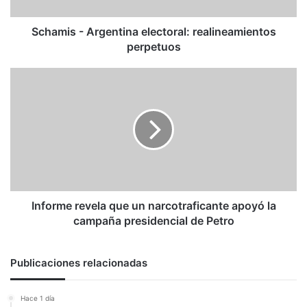
Schamis - Argentina electoral: realineamientos
perpetuos
Informe
revela
que
un
narcotraficante
apoyó
la
campaña
presidencial
de
Informe revela que un narcotraficante apoyó la
Petro
campaña presidencial de Petro
Publicaciones relacionadas
Hace 1 día