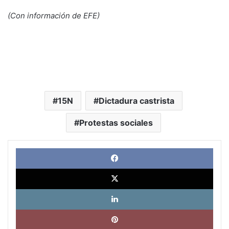
(Con información de EFE)
15N
Dictadura castrista
Protestas sociales
Face
X
Link
Pinte