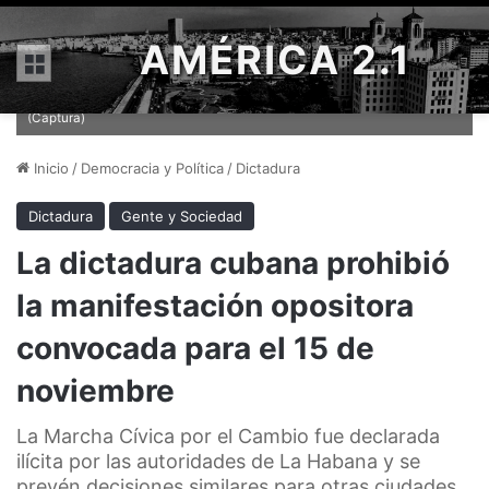
AMÉRICA 2.1
Menú
Joven con pancarta durante las protestas del 11 de julio en Cuba.
(Captura)
Inicio
/
Democracia y Política
/
Dictadura
Dictadura
Gente y Sociedad
La dictadura cubana prohibió
la manifestación opositora
convocada para el 15 de
noviembre
La Marcha Cívica por el Cambio fue declarada
ilícita por las autoridades de La Habana y se
prevén decisiones similares para otras ciudades