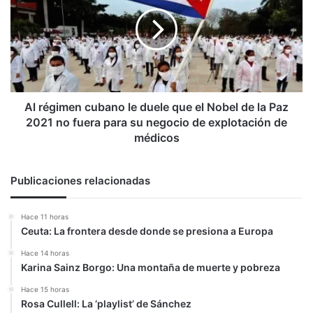
cubano
le
duele
que
el
Nobel
de
la
Al régimen cubano le duele que el Nobel de la Paz
Paz
2021 no fuera para su negocio de explotación de
2021
médicos
no
fuera
para
Publicaciones relacionadas
su
negocio
Hace 11 horas
de
Ceuta: La frontera desde donde se presiona a Europa
explotación
de
Hace 14 horas
médicos
Karina Sainz Borgo: Una montaña de muerte y pobreza
Hace 15 horas
Rosa Cullell: La ‘playlist’ de Sánchez