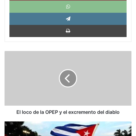
What
Tele
Impri
El
loco
de
la
OPEP
y
el
excremento
del
diablo
El loco de la OPEP y el excremento del diablo
Al
régimen