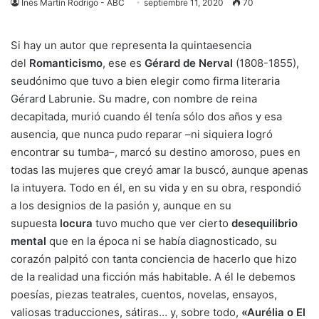
Inés Martín Rodrigo - ABC
septiembre 11, 2020
70
Si hay un autor que representa la quintaesencia
del
Romanticismo
, ese es
Gérard de Nerval
(1808-1855),
seudónimo que tuvo a bien elegir como firma literaria
Gérard Labrunie. Su madre, con nombre de reina
decapitada, murió cuando él tenía sólo dos años y esa
ausencia, que nunca pudo reparar –ni siquiera logró
encontrar su tumba–, marcó su destino amoroso, pues en
todas las mujeres que creyó amar la buscó, aunque apenas
la intuyera. Todo en él, en su vida y en su obra, respondió
a los designios de la pasión y, aunque en su
supuesta
locura
tuvo mucho que ver cierto
desequilibrio
mental
que en la época ni se había diagnosticado, su
corazón palpitó con tanta conciencia de hacerlo que hizo
de la realidad una ficción más habitable. A él le debemos
poesías, piezas teatrales, cuentos, novelas, ensayos,
valiosas traducciones, sátiras… y, sobre todo,
«Aurélia o El