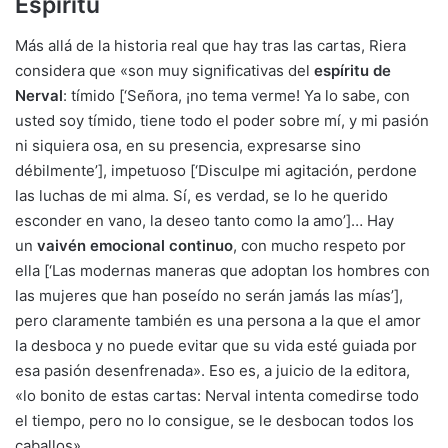
Espíritu
Más allá de la historia real que hay tras las cartas, Riera
considera que «son muy significativas del
espíritu de
Nerval
: tímido [‘Señora, ¡no tema verme! Ya lo sabe, con
usted soy tímido, tiene todo el poder sobre mí, y mi pasión
ni siquiera osa, en su presencia, expresarse sino
débilmente’], impetuoso [‘Disculpe mi agitación, perdone
las luchas de mi alma. Sí, es verdad, se lo he querido
esconder en vano, la deseo tanto como la amo’]… Hay
un
vaivén emocional continuo
, con mucho respeto por
ella [‘Las modernas maneras que adoptan los hombres con
las mujeres que han poseído no serán jamás las mías’],
pero claramente también es una persona a la que el amor
la desboca y no puede evitar que su vida esté guiada por
esa pasión desenfrenada». Eso es, a juicio de la editora,
«lo bonito de estas cartas: Nerval intenta comedirse todo
el tiempo, pero no lo consigue, se le desbocan todos los
caballos».