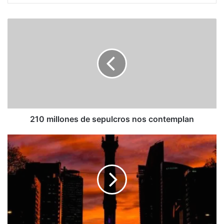
210
millones
de
sepulcros
nos
contemplan
210 millones de sepulcros nos contemplan
Alma
Delia
Murillo:
Sobrevivientes,
sí,
maldita
sea