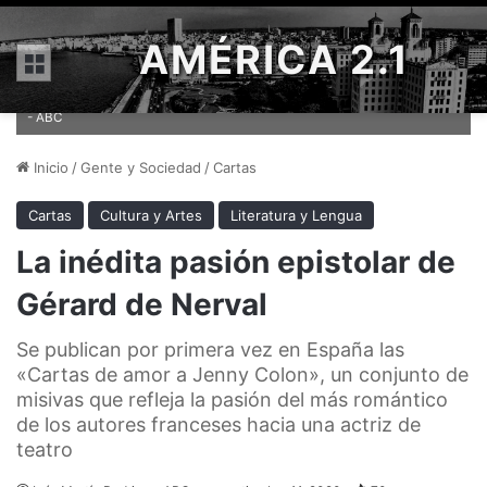
AMÉRICA 2.1
Menú
El escritor francés Gérard de Nerval, retratado por el fotógrafo Nadar
- ABC
Inicio
/
Gente y Sociedad
/
Cartas
Cartas
Cultura y Artes
Literatura y Lengua
La inédita pasión epistolar de
Gérard de Nerval
Se publican por primera vez en España las
«Cartas de amor a Jenny Colon», un conjunto de
misivas que refleja la pasión del más romántico
de los autores franceses hacia una actriz de
teatro