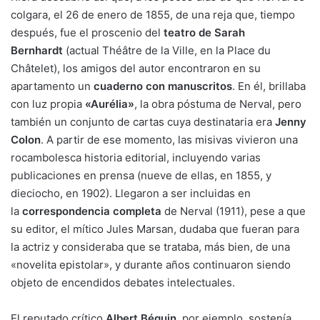
colgara, el 26 de enero de 1855, de una reja que, tiempo
después, fue el proscenio del
teatro de Sarah
Bernhardt
(actual Théâtre de la Ville, en la Place du
Châtelet), los amigos del autor encontraron en su
apartamento un
cuaderno con manuscritos
. En él, brillaba
con luz propia
«Aurélia»
, la obra póstuma de Nerval, pero
también un conjunto de cartas cuya destinataria era
Jenny
Colon
. A partir de ese momento, las misivas vivieron una
rocambolesca historia editorial, incluyendo varias
publicaciones en prensa (nueve de ellas, en 1855, y
dieciocho, en 1902). Llegaron a ser incluidas en
la
correspondencia completa
de Nerval (1911), pese a que
su editor, el mítico Jules Marsan, dudaba que fueran para
la actriz y consideraba que se trataba, más bien, de una
«novelita epistolar», y durante años continuaron siendo
objeto de encendidos debates intelectuales.
El reputado crítico
Albert Béguin
, por ejemplo, sostenía