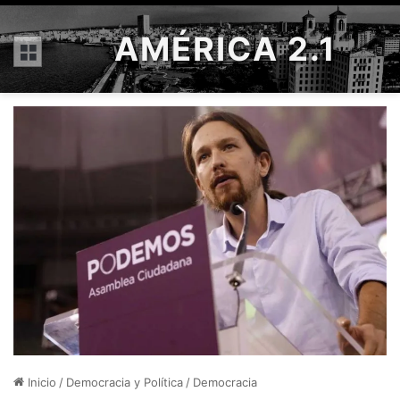
AMÉRICA 2.1
Menú
Inicio
/
Democracia y Política
/
Democracia