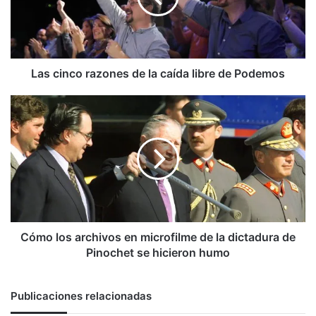
caída
libre
de
Podemos
Las cinco razones de la caída libre de Podemos
Cómo
los
archivos
en
microfilme
de
la
dictadura
de
Pinochet
Cómo los archivos en microfilme de la dictadura de
se
Pinochet se hicieron humo
hicieron
humo
Publicaciones relacionadas