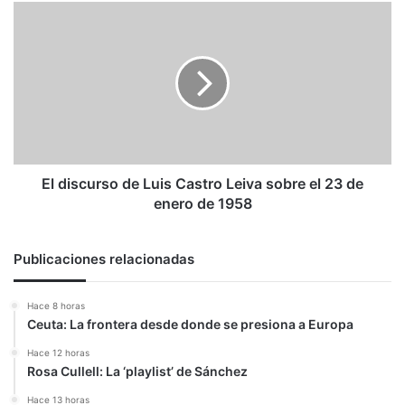
El
discurso
de
Luis
Castro
Leiva
sobre
el
23
de
El discurso de Luis Castro Leiva sobre el 23 de
enero
enero de 1958
de
1958
Publicaciones relacionadas
Hace 8 horas
Ceuta: La frontera desde donde se presiona a Europa
Hace 12 horas
Rosa Cullell: La ‘playlist’ de Sánchez
Hace 13 horas