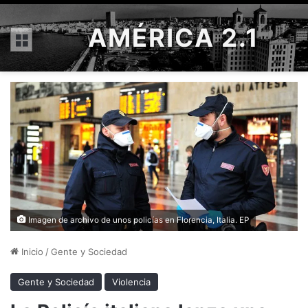
AMÉRICA 2.1
Menú
Imagen de archivo de unos policías en Florencia, Italia. EP
Inicio
/
Gente y Sociedad
Gente y Sociedad
Violencia