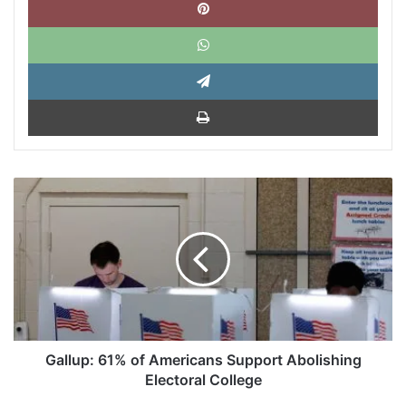
What
Tele
Impri
Gallup:
61%
of
Americans
Support
Abolishing
Electoral
College
Gallup: 61% of Americans Support Abolishing
Electoral College