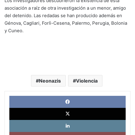
Los investigadores descubrieron la existencia de esta
asociación a raíz de otra investigación a un menor, amigo
del detenido. Las redadas se han producido además en
Génova, Cagliari, Forlì-Cesena, Palermo, Perugia, Bolonia
y Cuneo.
Neonazis
Violencia
Face
X
Link
Pinte