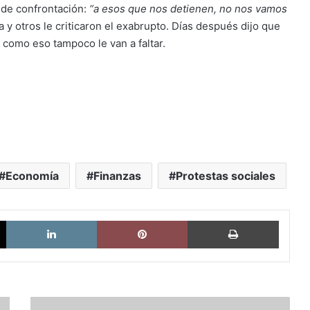
 de confrontación:
“a esos que nos detienen, no nos vamos
a y otros le criticaron el exabrupto. Días después dijo que
como eso tampoco le van a faltar.
Economía
Finanzas
Protestas sociales
X
LinkedIn
Pinterest
Imprimi
Elecciones