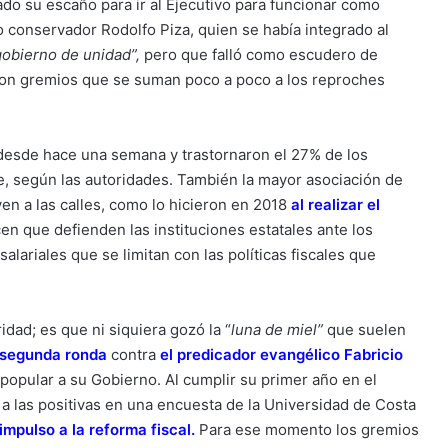
ado su escaño para ir al Ejecutivo para funcionar como
o conservador Rodolfo Piza, quien se había integrado al
obierno de unidad”,
pero que falló como escudero de
con gremios que se suman poco a poco a los reproches
desde hace una semana y trastornaron el 27% de los
se, según las autoridades. También la mayor asociación de
n a las calles, como lo hicieron en 2018
al realizar el
en que defienden las instituciones estatales ante los
alariales que se limitan con las políticas fiscales que
dad; es que ni siquiera gozó la “
luna de miel”
que suelen
n segunda ronda
contra
el predicador evangélico Fabricio
 popular a su Gobierno. Al cumplir su primer año en el
 a las positivas en una encuesta de la Universidad de Costa
 impulso a la reforma fiscal
.
Para ese momento los gremios