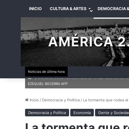
INICIO
CULTURA & ARTES
DEMOCRACIA &
AMÉRICA 2.
Noticias de última hora
Funcionarios costarricenses marchan en San José contra refo
EZEQUIEL BECERRA AFP
Inicio
/
Democracia y Política
/
La tormenta que rodea al
Democracia y Política
Economía
Gente y Socieda
La tormenta que r