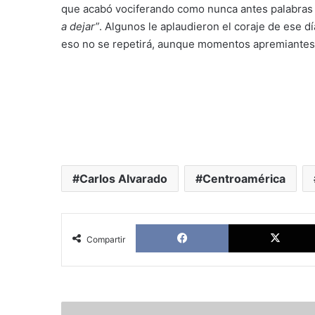
que acabó vociferando como nunca antes palabras
a dejar”
. Algunos le aplaudieron el coraje de ese dí
eso no se repetirá, aunque momentos apremiantes 
Carlos Alvarado
Centroamérica
Facebook
Compartir
Miles