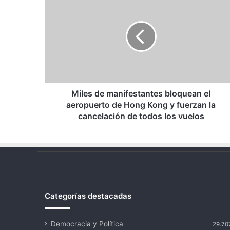
de
manifestantes
bloquean
el
aeropuerto
de
Hong
Kong
y
Miles de manifestantes bloquean el
fuerzan
aeropuerto de Hong Kong y fuerzan la
la
cancelación de todos los vuelos
cancelación
de
todos
los
vuelos
Categorías destacadas
Democracia y Política
29.70