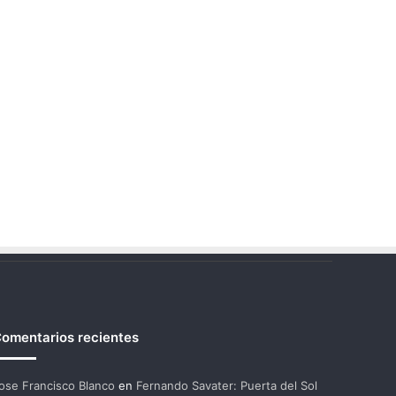
omentarios recientes
ose Francisco Blanco
en
Fernando Savater: Puerta del Sol