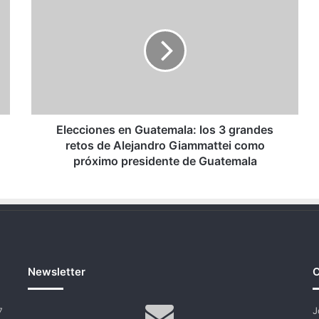
en
Guatemala:
los
3
grandes
retos
de
Alejandro
Giammattei
Elecciones en Guatemala: los 3 grandes
como
retos de Alejandro Giammattei como
próximo
próximo presidente de Guatemala
presidente
de
Guatemala
Newsletter
C
J
7