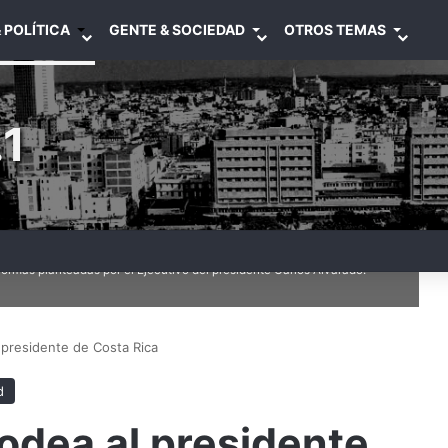
 POLÍTICA
GENTE & SOCIEDAD
OTROS TEMAS
1
rmas planteadas por el Ejecutivo del presidente Carlos Alvarado.
 presidente de Costa Rica
d
odea al presidente