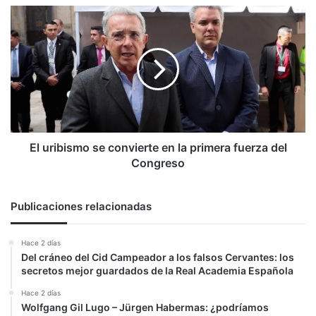
El
uribismo
se
convierte
en
la
primera
fuerza
del
Congreso
El uribismo se convierte en la primera fuerza del
Congreso
Publicaciones relacionadas
Hace 2 días
Del cráneo del Cid Campeador a los falsos Cervantes: los
secretos mejor guardados de la Real Academia Española
Hace 2 días
Wolfgang Gil Lugo – Jürgen Habermas: ¿podríamos