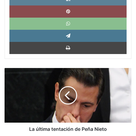
Pinte
What
Tele
Impri
La
última
tentación
de
Peña
Nieto
La última tentación de Peña Nieto