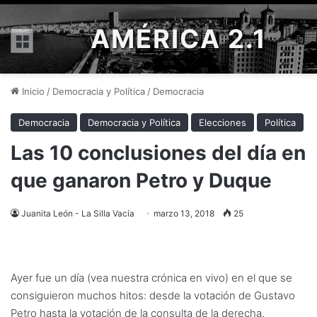
AMÉRICA 2.1
Menú
Inicio
/
Democracia y Política
/
Democracia
Democracia
Democracia y Política
Elecciones
Política
Las 10 conclusiones del día en
que ganaron Petro y Duque
Juanita León - La Silla Vacía
marzo 13, 2018
25
Ayer fue un día (vea nuestra
crónica en vivo
) en el que se
consiguieron muchos hitos: desde la votación de
Gustavo
Petro
hasta la votación de la
consulta de la derecha
.