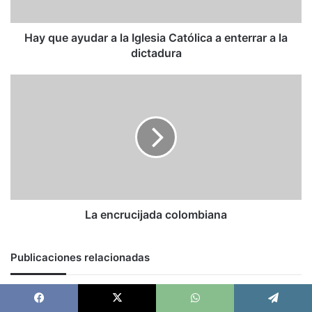
a
enterrar
a
Hay que ayudar a la Iglesia Católica a enterrar a la
la
dictadura
dictadura
La
encrucijada
colombiana
La encrucijada colombiana
Publicaciones relacionadas
Hace 1 día
Chitty La Roche: Trump, thank you, but do not forget to
Facebook
X
WhatsApp
Telegram