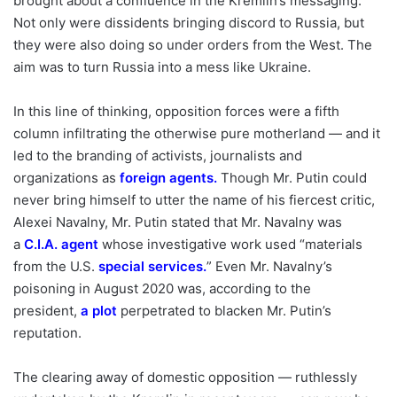
brought about a confluence in the Kremlin’s messaging:
Not only were dissidents bringing discord to Russia, but
they were also doing so under orders from the West. The
aim was to turn Russia into a mess like Ukraine.
In this line of thinking, opposition forces were a fifth
column infiltrating the otherwise pure motherland — and it
led to the branding of activists, journalists and
organizations as
foreign agents
.
Though Mr. Putin could
never bring himself to utter the name of his fiercest critic,
Alexei Navalny, Mr. Putin stated that Mr. Navalny was
a
C.I.A. agent
whose investigative work used “materials
from the U.S.
special services
.
” Even Mr. Navalny’s
poisoning in August 2020 was, according to the
president,
a plot
perpetrated to blacken Mr. Putin’s
reputation.
The clearing away of domestic opposition — ruthlessly