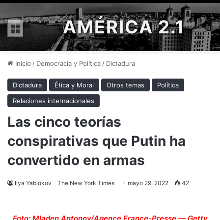
AMÉRICA 2.1
Menú
Inicio
/
Democracia y Política
/
Dictadura
Dictadura
Ética y Moral
Otros temas
Política
Relaciones internacionales
Las cinco teorías
conspirativas que Putin ha
convertido en armas
Ilya Yablokov - The New York Times
mayo 29, 2022
42
Foto:
Mladen Antonov/Agence France-Presse — Getty