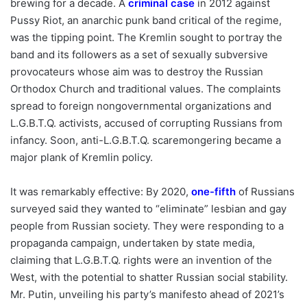
brewing for a decade. A
criminal case
in 2012 against
Pussy Riot, an anarchic punk band critical of the regime,
was the tipping point. The Kremlin sought to portray the
band and its followers as a set of sexually subversive
provocateurs whose aim was to destroy the Russian
Orthodox Church and traditional values. The complaints
spread to foreign nongovernmental organizations and
L.G.B.T.Q. activists, accused of corrupting Russians from
infancy. Soon, anti-L.G.B.T.Q. scaremongering became a
major plank of Kremlin policy.
It was remarkably effective: By 2020,
one-fifth
of Russians
surveyed said they wanted to “eliminate” lesbian and gay
people from Russian society. They were responding to a
propaganda campaign, undertaken by state media,
claiming that L.G.B.T.Q. rights were an invention of the
West, with the potential to shatter Russian social stability.
Mr. Putin, unveiling his party’s manifesto ahead of 2021’s