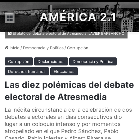
AMÉRICA 2.1
Menú
El plató del debate electoral de Atresmedia. JAVIER BARBANCHO
Inicio
/
Democracia y Política
/
Corrupción
Corrupción
Declaraciones
Democracia y Política
Derechos humanos
Elecciones
Las diez polémicas del debate
electoral de Atresmedia
La inédita circunstancia de la celebración de dos
debates electorales en días consecutivos dio
lugar a un coloquio intenso y por momentos
atropellado en el que Pedro Sánchez, Pablo
Casado, Pablo Iglesias y Albert Rivera se