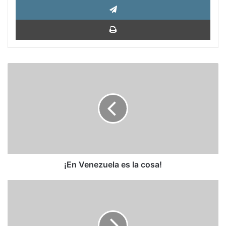
Impri
¡En
Venezuela
es
la
cosa!
¡En Venezuela es la cosa!
Todo
es
mentira