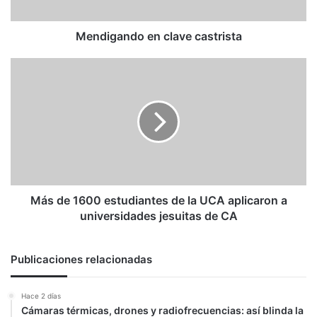
Mendigando en clave castrista
Más
de
1600
estudiantes
de
la
UCA
aplicaron
a
universidades
Más de 1600 estudiantes de la UCA aplicaron a
jesuitas
universidades jesuitas de CA
de
CA
Publicaciones relacionadas
Hace 2 días
Cámaras térmicas, drones y radiofrecuencias: así blinda la