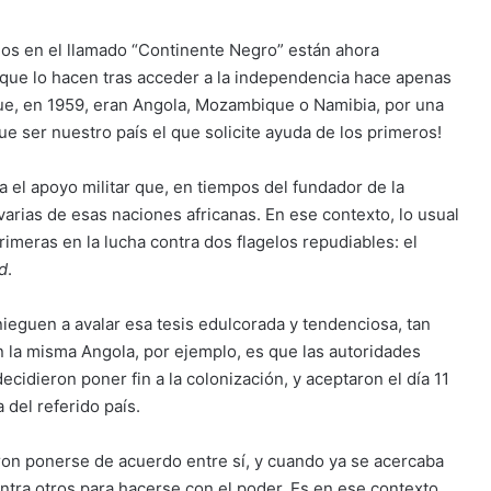
os en el llamado “Continente Negro” están ahora
 que lo hacen tras acceder a la independencia hace apenas
ue, en 1959, eran Angola, Mozambique o Namibia, por una
que ser nuestro país el que solicite ayuda de los primeros!
a el apoyo militar que, en tiempos del fundador de la
 varias de esas naciones africanas. En ese contexto, lo usual
meras en la lucha contra dos flagelos repudiables: el
d
.
nieguen a avalar esa tesis edulcorada y tendenciosa, tan
en la misma Angola, por ejemplo, es que las autoridades
ecidieron poner fin a la colonización, y aceptaron el día 11
del referido país.
aron ponerse de acuerdo entre sí, y cuando ya se acercaba
tra otros para hacerse con el poder. Es en ese contexto