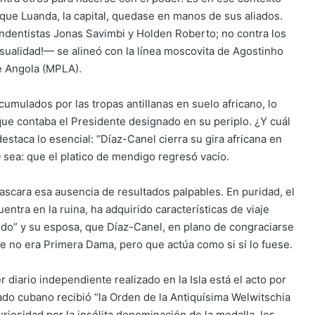
que Luanda, la capital, quedase en manos de sus aliados.
endentistas Jonas Savimbi y Holden Roberto; no contra los
sualidad!— se alineó con la línea moscovita de Agostinho
e Angola (MPLA).
cumulados por las tropas antillanas en suelo africano, lo
 que contaba el Presidente designado en su periplo. ¿Y cuál
destaca lo esencial: “Díaz-Canel cierra su gira africana en
sea: que el platico de mendigo regresó vacío.
mascara esa ausencia de resultados palpables. En puridad, el
entra en la ruina, ha adquirido características de viaje
dedo” y su esposa, que Díaz-Canel, en plano de congraciarse
 no era Primera Dama, pero que actúa como si sí lo fuese.
 diario independiente realizado en la Isla está el acto por
tado cubano recibió “la Orden de la Antiquísima Welwitschia
iosidad por la insólita denominación de la medalla, les