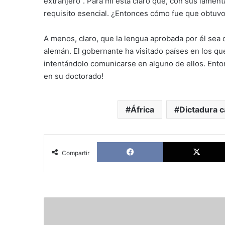
extranjero”. Para mí está claro que, con sus lamen
requisito esencial. ¿Entonces cómo fue que obtuvo e
A menos, claro, que la lengua aprobada por él sea ot
alemán. El gobernante ha visitado países en los qu
intentándolo comunicarse en alguno de ellos. Enton
en su doctorado!
África
Dictadura c
Facebook
Compartir
Oposición
y
opositores