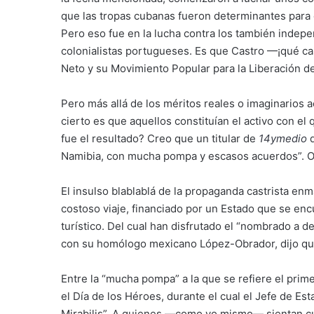
que las tropas cubanas fueron determinantes para 
Pero eso fue en la lucha contra los también indep
colonialistas portugueses. Es que Castro —¡qué ca
Neto y su Movimiento Popular para la Liberación d
Pero más allá de los méritos reales o imaginarios a
cierto es que aquellos constituían el activo con el
fue el resultado? Creo que un titular de
14ymedio
Namibia, con mucha pompa y escasos acuerdos”. O 
El insulso blablablá de la propaganda castrista en
costoso viaje, financiado por un Estado que se encu
turístico. Del cual han disfrutado el “nombrado a 
con su homólogo mexicano López-Obrador, dijo que
Entre la “mucha pompa” a la que se refiere el primer
el Día de los Héroes, durante el cual el Jefe de Es
Mirabilis”. A quienes —como yo mismo— sientan cur