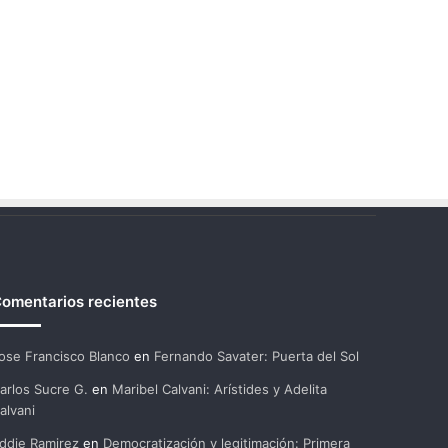
omentarios recientes
ose Francisco Blanco
en
Fernando Savater: Puerta del Sol
arlos Sucre G.
en
Maribel Calvani: Arístides y Adelita
alvani
ddie Ramirez
en
Democratización y legitimación: Primera