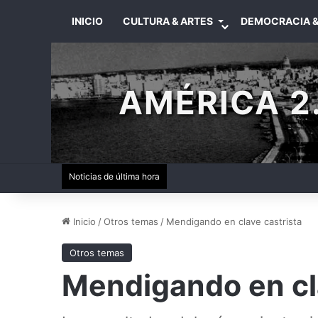
INICIO
CULTURA & ARTES
DEMOCRACIA &
AMÉRICA 2.
Noticias de última hora
Inicio
/
Otros temas
/
Mendigando en clave castrista
Otros temas
Mendigando en cl