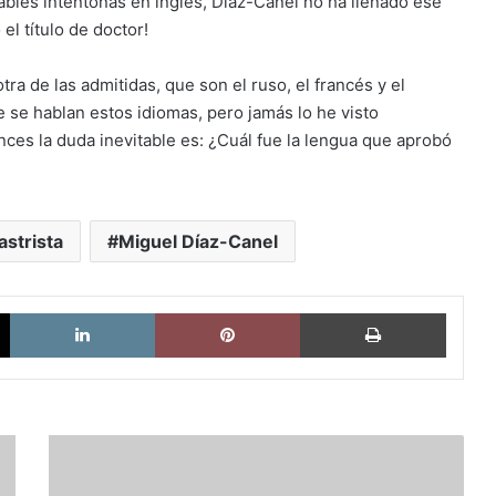
tables intentonas en inglés, Díaz-Canel no ha llenado ese
l título de doctor!
ra de las admitidas, que son el ruso, el francés y el
e se hablan estos idiomas, pero jamás lo he visto
ces la duda inevitable es: ¿Cuál fue la lengua que aprobó
astrista
Miguel Díaz-Canel
X
LinkedIn
Pinterest
Imprimi
Las
lecciones
de