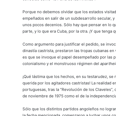
Porque no debemos olvidar que los estados visitad
empeñados en salir de un subdesarrollo secular, y
unos pocos decenios. Sólo hay que pensar en lo q
parte, y lo que era Cuba, por la otra. ¡Y que tenga 
Como argumento para justificar el pedido, se invoc
dinastía castrista, prestaron las tropas cubanas en
es que se invoque el papel desempeñado por las pri
colonialismo y el monstruoso régimen del
aparthei
¡Qué lástima que los hechos, en su testarudez, se 
querida por los agitadores castristas! La realidad 
portuguesas, tras la “Revolución de los Claveles”, d
de noviembre de 1975 como el de la independencia 
Sólo que los distintos partidos angoleños no logr
la fecha mencionada, comenzaron a luchar unos con