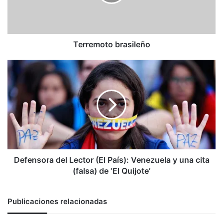
Terremoto brasileño
Defensora
del
Lector
(El
País):
Venezuela
y
una
cita
(falsa)
Defensora del Lector (El País): Venezuela y una cita
de
(falsa) de ‘El Quijote’
‘El
Quijote’
Publicaciones relacionadas