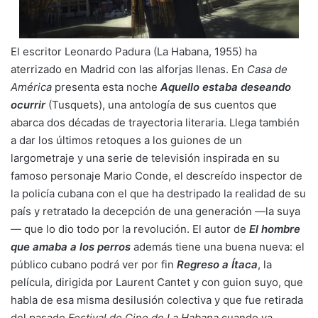
El escritor Leonardo Padura (La Habana, 1955) ha
aterrizado en Madrid con las alforjas llenas. En
Casa de
América
presenta esta noche
Aquello estaba deseando
ocurrir
(Tusquets), una antología de sus cuentos que
abarca dos décadas de trayectoria literaria. Llega también
a dar los últimos retoques a los guiones de un
largometraje y una serie de televisión inspirada en su
famoso personaje Mario Conde, el descreído inspector de
la policía cubana con el que ha destripado la realidad de su
país y retratado la decepción de una generación —la suya
— que lo dio todo por la revolución. El autor de
El hombre
que amaba a los perros
además tiene una buena nueva: el
público cubano podrá ver por fin
Regreso a Ítaca
, la
película, dirigida por Laurent Cantet y con guion suyo, que
habla de esa misma desilusión colectiva y que fue retirada
del pasado
Festival de Cine de La Habana
cuando ya