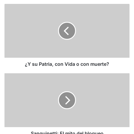
¿Y
su
Patria,
con
Vida
o
con
muerte?
¿Y su Patria, con Vida o con muerte?
Sanguinetti:
El
mito
del
bloqueo
Sanguinetti: El mito del bloqueo