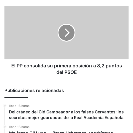
El
PP
consolida
su
primera
posición
a
8,2
puntos
del
El PP consolida su primera posición a 8,2 puntos
PSOE
del PSOE
Publicaciones relacionadas
Hace 18 horas
Del cráneo del Cid Campeador a los falsos Cervantes: los
secretos mejor guardados de la Real Academia Española
Hace 18 horas
Wolfgang Gil Lugo – Jürgen Habermas: ¿podríamos