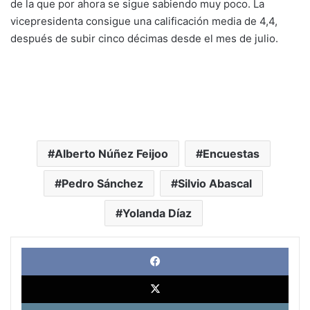
de la que por ahora se sigue sabiendo muy poco. La
vicepresidenta consigue una calificación media de 4,4,
después de subir cinco décimas desde el mes de julio.
Alberto Núñez Feijoo
Encuestas
Pedro Sánchez
Silvio Abascal
Yolanda Díaz
Face
X
Link