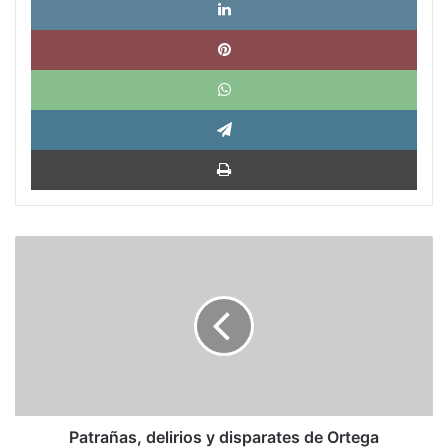
Pinte
What
Tele
Impri
Patrañas,
delirios
y
disparates
de
Ortega
Patrañas, delirios y disparates de Ortega