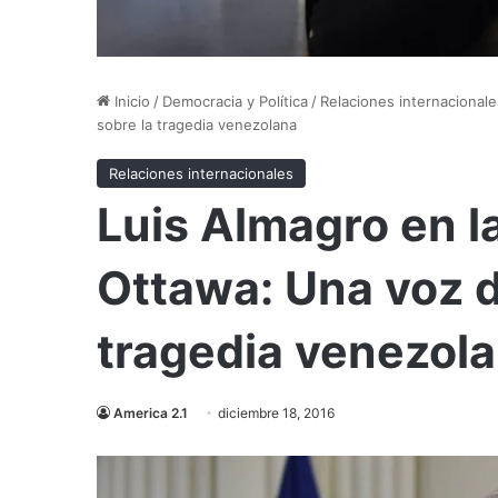
Inicio
/
Democracia y Política
/
Relaciones internacionale
sobre la tragedia venezolana
Relaciones internacionales
Luis Almagro en l
Ottawa: Una voz d
tragedia venezol
America 2.1
diciembre 18, 2016