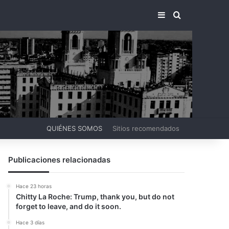
BARRA LATERA
BUSCAR PO
QUIÉNES SOMOS
Sitios recomendados
Publicaciones relacionadas
Hace 23 horas
Chitty La Roche: Trump, thank you, but do not
forget to leave, and do it soon.
Hace 3 días