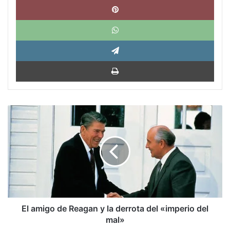
What
Tele
Impri
El
amigo
de
Reagan
y
la
derrota
del
«imperio
del
El amigo de Reagan y la derrota del «imperio del
mal»
mal»