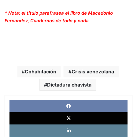
* Nota: el título parafrasea el libro de Macedonio
Fernández, Cuadernos de todo y nada
Cohabitación
Crisis venezolana
Dictadura chavista
Face
X
Link
Pinte