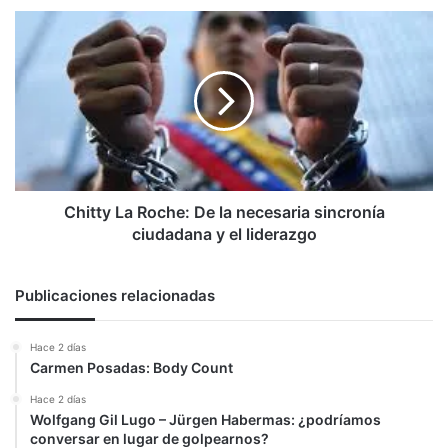
Chitty
La
Roche:
De
la
necesaria
sincronía
ciudadana
y
el
Chitty La Roche: De la necesaria sincronía
liderazgo
ciudadana y el liderazgo
Publicaciones relacionadas
Hace 2 días
Carmen Posadas: Body Count
Hace 2 días
Wolfgang Gil Lugo – Jürgen Habermas: ¿podríamos
conversar en lugar de golpearnos?