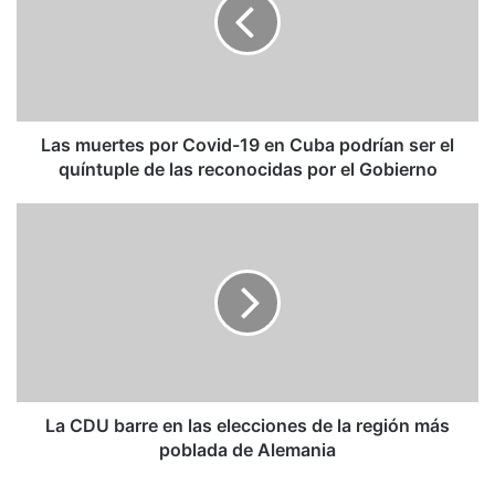
Covid-
19
en
Cuba
podrían
ser
el
Las muertes por Covid-19 en Cuba podrían ser el
quíntuple
quíntuple de las reconocidas por el Gobierno
de
las
La
reconocidas
CDU
por
barre
el
en
Gobierno
las
elecciones
de
la
región
más
La CDU barre en las elecciones de la región más
poblada
poblada de Alemania
de
Alemania