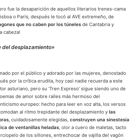
 fue la desaparición de aquellos literarios trenes-cama
isboa o París; después le tocó al AVE extremeño, de
agones que no caben por los túneles
de Cantabria y
la cabeza!
e del desplazamiento»
mado por el público y adorado por las mujeres, denostado
és por la crítica erudita, hoy casi nadie recuerda a este
itor asturiano, pero su ‘Tren Expreso’ sigue siendo uno de
poemas de amor sobre raíles más hermoso del
nticismo europeo: hecho para leer en voz alta, los versos
comodan al ritmo trepidante del desplazamiento y
las
bras,
cuidadosamente elegidas,
construyen una sinestesia
tica de ventanillas heladas
, olor a cuero de maletas, tacto
rciopelo de los sillones, entrechocar de vajilla del vagón