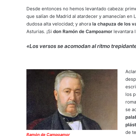
Desde entonces no hemos levantado cabeza: primero
que salían de Madrid al atardecer y amanecían en L
dudosa alta velocidad; y ahora
la chapuza de los v
Asturias. ¡Si
don Ramón de Campoamor
levantara 
«Los versos se acomodan al ritmo trepidant
Acla
despu
escr
los 
roma
se a
pala
plás
de te
Ramón de Campoamor