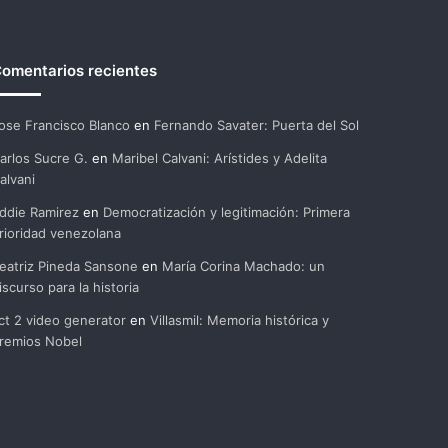
omentarios recientes
ose Francisco Blanco
en
Fernando Savater: Puerta del Sol
arlos Sucre G.
en
Maribel Calvani: Arístides y Adelita
alvani
ddie Ramirez
en
Democratización y legitimación: Primera
rioridad venezolana
eatriz Pineda Sansone
en
María Corina Machado: un
iscurso para la historia
ct 2 video generator
en
Villasmil: Memoria histórica y
remios Nobel