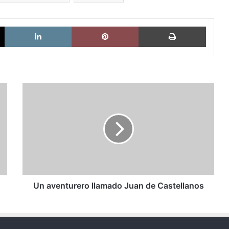
X
LinkedIn
Pinterest
Imprimi
Un
aventurero
llamado
Juan
de
Castellanos
Un aventurero llamado Juan de Castellanos