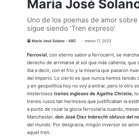
María José Solano
Uno de los poemas de amor sobre 
sigue siendo 'Tren expreso'
María José Solano - ABC
marzo 17, 2023
Ferrovial
, con eterno sabor a ferrocarril, se marc
derecho de arrimarse al sol que más calienta, que a
iba a decir, con el frío y la miseria que pasaron nu
del Imperio. Lo cierto es que nunca hemos tenido d
y en geopolítica hoy no voy a entrar, pero lo otro 
misteriosos
trenes ingleses de Agatha Christie,
lo
trenes rusos tan hermosos que justificaban la est
a punto de rozar la gloria ferroviaria cuando, meses
Manchester,
don José Díez Imbrecht obtuvo del rey
del mundo. Por desgracia, ningún inversor se animó
aquel tren.