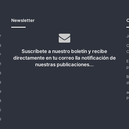
Newsletter
C
J
7
C
8
Suscríbete a nuestro boletín y recibe
C
7
directamente en tu correo lla notificación de
E
nuestras publicaciones...
1
p
8
B
8
d
9
a
P
4
5
8