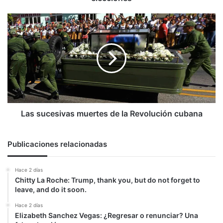
Las
sucesivas
muertes
de
la
Revolución
cubana
Las sucesivas muertes de la Revolución cubana
Publicaciones relacionadas
Hace 2 días
Chitty La Roche: Trump, thank you, but do not forget to
leave, and do it soon.
Hace 2 días
Elizabeth Sanchez Vegas: ¿Regresar o renunciar? Una