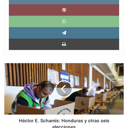
Pinte
What
Tele
Impri
Héctor
E.
Schamis:
Honduras
y
otras
seis
elecciones
Héctor E. Schamis: Honduras y otras seis
elecciones