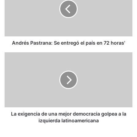
entregó
el
país
en
72
horas'
Andrés Pastrana: Se entregó el país en 72 horas'
La
exigencia
de
una
mejor
democracia
golpea
a
la
izquierda
La exigencia de una mejor democracia golpea a la
latinoamericana
izquierda latinoamericana