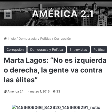
AMÉRICA 2.1
Menú
Inicio
/
Democracia y Política
/
Corrupción
Corrupción
Democracia y Política
Entrevistas
Política
Marta Lagos: “No es izquierda
o derecha, la gente va contra
las élites”
America 2.1
marzo 1, 2016
33