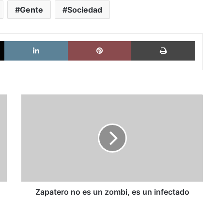
Gente
Sociedad
X
LinkedIn
Pinterest
Imprimi
Zapatero
no
es
un
zombi,
es
un
infectado
Zapatero no es un zombi, es un infectado