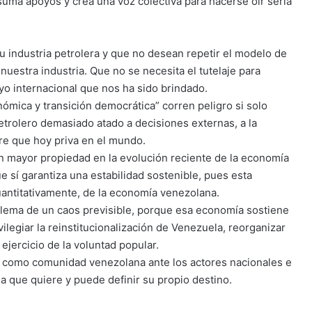
suma apoyos y crea una voz colectiva para hacerse oír sería
 industria petrolera y que no desean repetir el modelo de
uestra industria. Que no se necesita el tutelaje para
yo internacional que nos ha sido brindado.
nómica y transición democrática” corren peligro si solo
etrolero demasiado atado a decisiones externas, a la
bre que hoy priva en el mundo.
n mayor propiedad en la evolución reciente de la economía
e sí garantiza una estabilidad sostenible, pues esta
cuantitativamente, de la economía venezolana.
ilema de un caos previsible, porque esa economía sostiene
vilegiar la reinstitucionalización de Venezuela, reorganizar
ejercicio de la voluntad popular.
ír como comunidad venezolana ante los actores nacionales e
a que quiere y puede definir su propio destino.