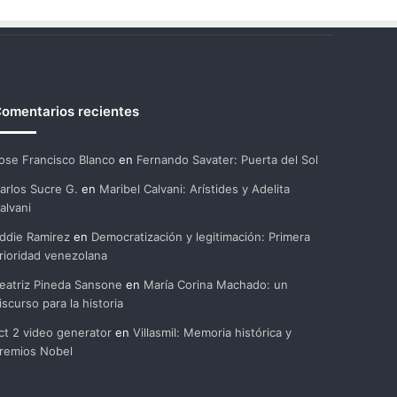
omentarios recientes
ose Francisco Blanco
en
Fernando Savater: Puerta del Sol
arlos Sucre G.
en
Maribel Calvani: Arístides y Adelita
alvani
ddie Ramirez
en
Democratización y legitimación: Primera
rioridad venezolana
eatriz Pineda Sansone
en
María Corina Machado: un
iscurso para la historia
ct 2 video generator
en
Villasmil: Memoria histórica y
remios Nobel