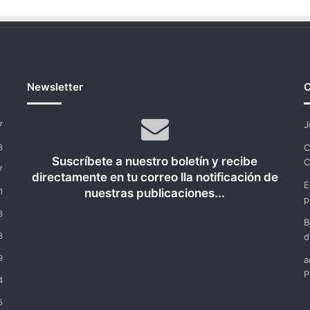
Newsletter
C
J
7
C
8
Suscríbete a nuestro boletín y recibe
C
7
directamente en tu correo lla notificación de
E
nuestras publicaciones...
1
p
8
B
8
d
9
a
P
4
5