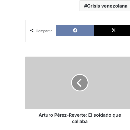
Crisis venezolana
Facebook
Compartir
Arturo
Pérez-
Reverte:
El
soldado
que
callaba
Arturo Pérez-Reverte: El soldado que
callaba