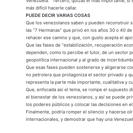
Venezuela. Tercero, quizás el más importante, si 
más difícil hacerle callar.
PUEDE DECIR VARIAS COSAS
Que los venezolanos saben y pueden reconstruir su
las “7 Hermanas” que privó en los años 30 o 40 de n
rehacer ese camino y que, con gusto acepta el apo
Que las fases de “estabilización, recuperación eco
dependen, como lo percibe el tutor, de un sector p
geopolítica internacional y al grado de incertidum
Que esas fases pueden sostenerse y aligerarse co
no petrolera que protagoniza el sector privado y qu
representa la parte más importante, cualitativa y 
Que, enfocada asi el tema, se rompe el supuesto d
el bienestar de los venezolanos, y así se puede pri
los poderes públicos y colocar las decisiones en el 
Finalmente, podría romper el silencio y hacerse o
internacionales, y demostrar que hay una Venezuel