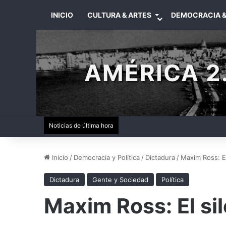
INICIO
CULTURA & ARTES
DEMOCRACIA &
AMÉRICA 2.
Noticias de última hora
Inicio
/
Democracia y Política
/
Dictadura
/
Maxim Ross: El
Dictadura
Gente y Sociedad
Política
Maxim Ross: El si