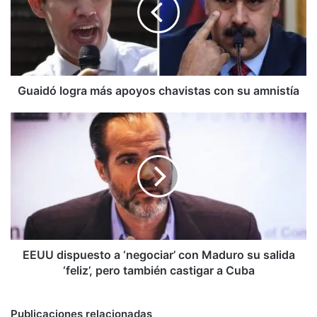
chavistas
con
su
amnistía
Guaidó logra más apoyos chavistas con su amnistía
EEUU
dispuesto
a
‘negociar’
con
Maduro
su
salida
‘feliz’,
pero
EEUU dispuesto a ‘negociar’ con Maduro su salida
también
‘feliz’, pero también castigar a Cuba
castigar
a
Cuba
Publicaciones relacionadas