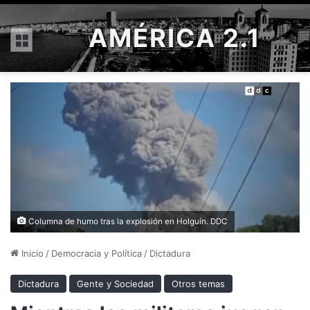
AMÉRICA 2.1
Menú
Columna de humo tras la explosión en Holguín. DDC
Inicio
/
Democracia y Política
/
Dictadura
Dictadura
Gente y Sociedad
Otros temas