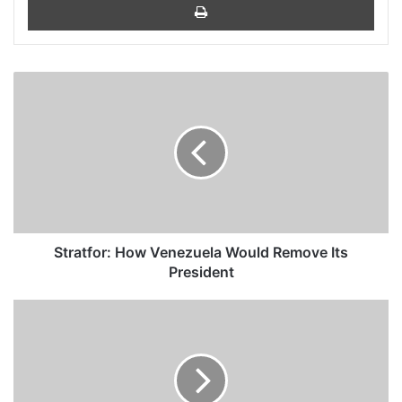
Stratfor:
How
Venezuela
Would
Remove
Its
President
Stratfor: How Venezuela Would Remove Its
President
Podemos
no
es
populista