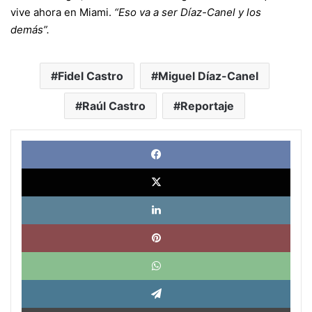
vive ahora en Miami.
“Eso va a ser Díaz-Canel y los
demás”.
Fidel Castro
Miguel Díaz-Canel
Raúl Castro
Reportaje
Face
X
Link
Pinte
What
Tele
Impri