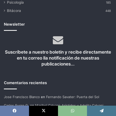
Psicología
185
Bitácora
448
Newsletter
Suscríbete a nuestro boletín y recibe directamente
en tu correo lla notificación de nuestras
publicaciones...
Comentarios recientes
Jose Francisco Blanco
en
Fernando Savater: Puerta del Sol
Carlos Sucre G.
en
Maribel Calvani: Arístides y Adelita Calvani
Eddie Ramirez
en
Democratización y legitimación: Primera prioridad
Facebook
X
WhatsApp
Telegram