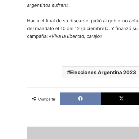
argentinos sufren».
Hacia el final de su discurso, pidió al gobierno act
del mandato el 10 del 12 (diciembre)». Y finalizó su
campaña:
«Viva la libertad, carajo»
.
Elecciones Argentina 2023
Facebook
Compartir
De
la