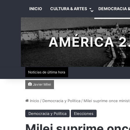
INICIO
CULTURA & ARTES
DEMOCRACIA &
AMÉRICA 2.
Noticias de última hora
Javier Milei
Inicio
/
Democracia y Política
/
Milei suprime once minist
Democracia y Política
Elecciones
Milei suprime onc