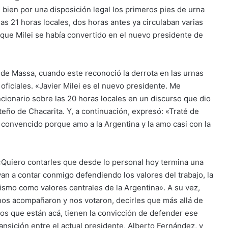
i bien por una disposición legal los primeros pies de urna
s 21 horas locales, dos horas antes ya circulaban varias
 que Milei se había convertido en el nuevo presidente de
e de Massa, cuando este reconoció la derrota en las urnas
oficiales. «Javier Milei es el nuevo presidente. Me
ncionario sobre las 20 horas locales en un discurso que dio
teño de Chacarita. Y, a continuación, expresó: «Traté de
 convencido porque amo a la Argentina y la amo casi con la
 «Quiero contarles que desde lo personal hoy termina una
van a contar conmigo defendiendo los valores del trabajo, la
alismo como valores centrales de la Argentina». A su vez,
nos acompañaron y nos votaron, decirles que más allá de
os que están acá, tienen la convicción de defender ese
ransición entre el actual presidente, Alberto Fernández, y