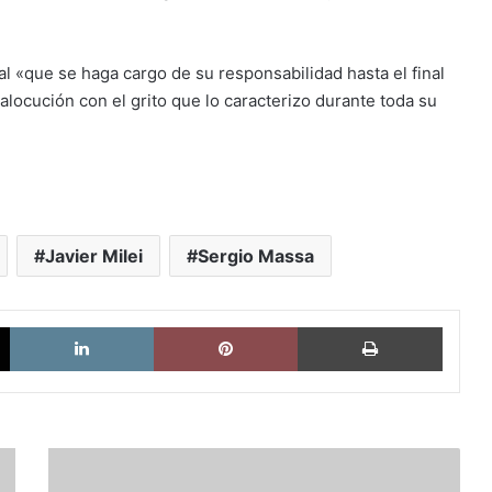
ual «que se haga cargo de su responsabilidad hasta el final
 alocución con el grito que lo caracterizo durante toda su
Javier Milei
Sergio Massa
X
LinkedIn
Pinterest
Imprimi
Un
manifiesto