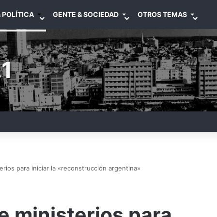
 POLÍTICA
GENTE & SOCIEDAD
OTROS TEMAS
1
erios para iniciar la «reconstrucción argentina»
e ministerios para