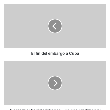
El
fin
del
embargo
a
Cuba
El fin del embargo a Cuba
Nicaragua:
Socialcristianos
-
no
nos
rendimos
ni
claudicamos