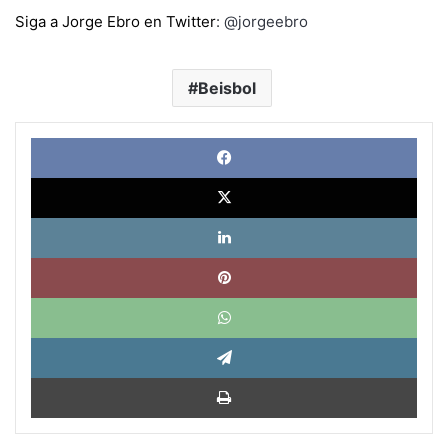
Siga a Jorge Ebro en Twitter
:
@jorgeebro
Beisbol
Face
X
Link
Pinte
What
Tele
Impri