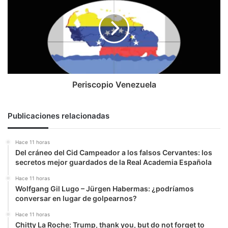
decisión
“traerá
consecuencias”
y
que
“relación
no
seguirá
Periscopio Venezuela
siendo
la
misma”
Publicaciones relacionadas
Hace 11 horas
Del cráneo del Cid Campeador a los falsos Cervantes: los
secretos mejor guardados de la Real Academia Española
Hace 11 horas
Wolfgang Gil Lugo – Jürgen Habermas: ¿podríamos
conversar en lugar de golpearnos?
Hace 11 horas
Chitty La Roche: Trump, thank you, but do not forget to