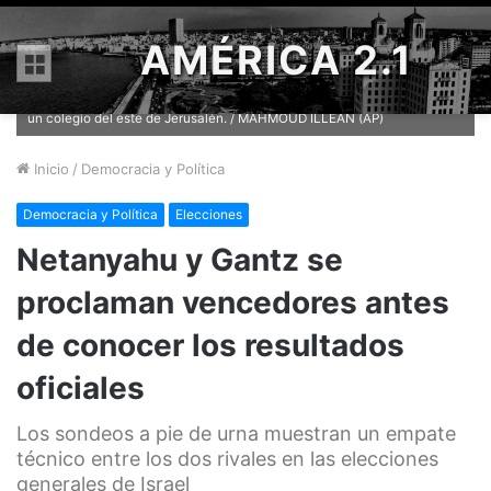
AMÉRICA 2.1
Menú
Miembros de una mesa electoral esperan la llegada de votantes en
un colegio del este de Jerusalén. / MAHMOUD ILLEAN (AP)
Inicio
/
Democracia y Política
Democracia y Política
Elecciones
Netanyahu y Gantz se
proclaman vencedores antes
de conocer los resultados
oficiales
Los sondeos a pie de urna muestran un empate
técnico entre los dos rivales en las elecciones
generales de Israel