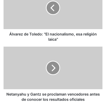
"El
nacionalismo,
esa
religión
laica"
Álvarez de Toledo: "El nacionalismo, esa religión
laica"
Netanyahu
y
Gantz
se
proclaman
vencedores
antes
de
conocer
los
Netanyahu y Gantz se proclaman vencedores antes
resultados
de conocer los resultados oficiales
oficiales