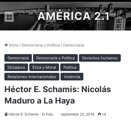
AMÉRICA 2.1
Menú
Inicio
/
Democracia y Política
/
Democracia
Democracia
Democracia y Política
Derechos humanos
Dictadura
Ética y Moral
Política
Relaciones internacionales
Violencia
Héctor E. Schamis: Nicolás
Maduro a La Haya
Héctor E. Schamis - El País
septiembre 23, 2018
14