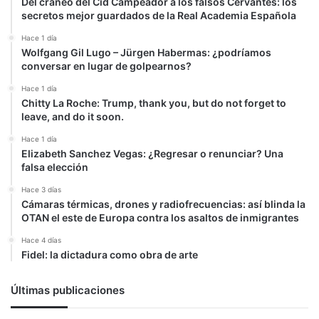
Del cráneo del Cid Campeador a los falsos Cervantes: los
secretos mejor guardados de la Real Academia Española
Hace 1 día
Wolfgang Gil Lugo – Jürgen Habermas: ¿podríamos
conversar en lugar de golpearnos?
Hace 1 día
Chitty La Roche: Trump, thank you, but do not forget to
leave, and do it soon.
Hace 1 día
Elizabeth Sanchez Vegas: ¿Regresar o renunciar? Una
falsa elección
Hace 3 días
Cámaras térmicas, drones y radiofrecuencias: así blinda la
OTAN el este de Europa contra los asaltos de inmigrantes
Hace 4 días
Fidel: la dictadura como obra de arte
Últimas publicaciones