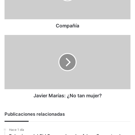
Compañía
Javier
Marías:
¿No
tan
mujer?
Javier Marías: ¿No tan mujer?
Publicaciones relacionadas
Hace 1 día