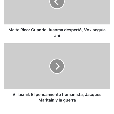
despertó,
Vox
seguía
ahí
Maite Rico: Cuando Juanma despertó, Vox seguía
ahí
Villasmil:
El
pensamiento
humanista,
Jacques
Maritain
y
la
guerra
Villasmil: El pensamiento humanista, Jacques
Maritain y la guerra