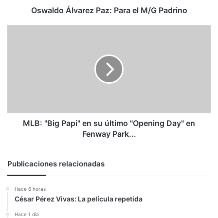
Oswaldo Álvarez Paz: Para el M/G Padrino
MLB:
"Big
Papi"
en
su
último
"Opening
Day"
en
Fenway
MLB: "Big Papi" en su último "Opening Day" en
Park...
Fenway Park...
Publicaciones relacionadas
Hace 6 horas
César Pérez Vivas: La película repetida
Hace 1 día