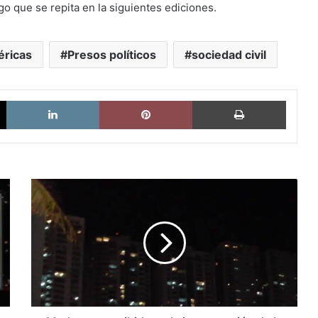
go que se repita en la siguientes ediciones.
éricas
Presos políticos
sociedad civil
X
LinkedIn
Pinterest
Imprimi
Maduro
es
recibido
en
la
inauguración
de
la
Cumbre