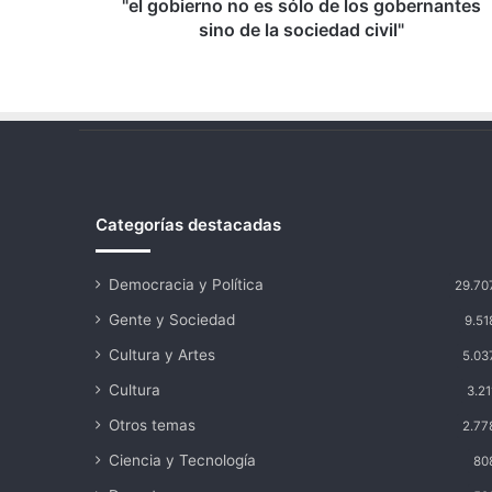
de
"el gobierno no es sólo de los gobernantes
la
sino de la sociedad civil"
sociedad
civil"
Categorías destacadas
Democracia y Política
29.70
Gente y Sociedad
9.51
Cultura y Artes
5.03
Cultura
3.21
Otros temas
2.77
Ciencia y Tecnología
80