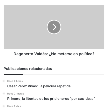
amenaza
regional
Dagoberto
de
Valdés:
China
¿No
meterse
en
política?
Dagoberto Valdés: ¿No meterse en política?
Publicaciones relacionadas
Hace 2 horas
César Pérez Vivas: La película repetida
Hace 21 horas
Primero, la libertad de los prisioneros “por sus ideas”
Hace 2 días