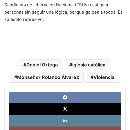
Sandinista de Liberación Nacional (FSLN) castiga a
personas sin seguir una lógica, porque golpea a todos. Es
su estilo represivo.
Daniel Ortega
iglesia católica
Monseñor Rolando Álvarez
Violencia
Face
X
Link
Pinte