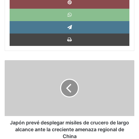
What
Tele
Impri
Japón
prevé
desplegar
misiles
de
crucero
de
largo
alcance
ante
Japón prevé desplegar misiles de crucero de largo
la
alcance ante la creciente amenaza regional de
creciente
China