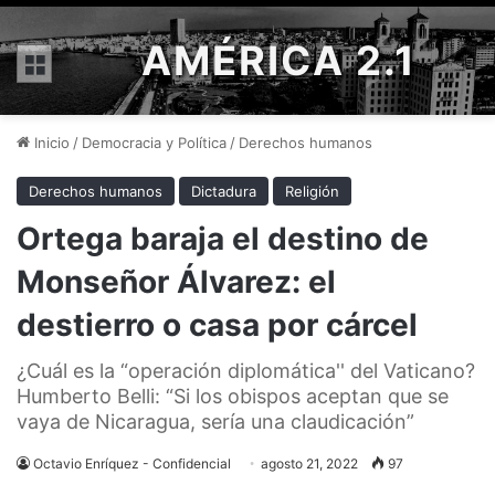
AMÉRICA 2.1
Menú
Inicio
/
Democracia y Política
/
Derechos humanos
Derechos humanos
Dictadura
Religión
Ortega baraja el destino de
Monseñor Álvarez: el
destierro o casa por cárcel
¿Cuál es la “operación diplomática'' del Vaticano?
Humberto Belli: “Si los obispos aceptan que se
vaya de Nicaragua, sería una claudicación”
Octavio Enríquez - Confidencial
agosto 21, 2022
97