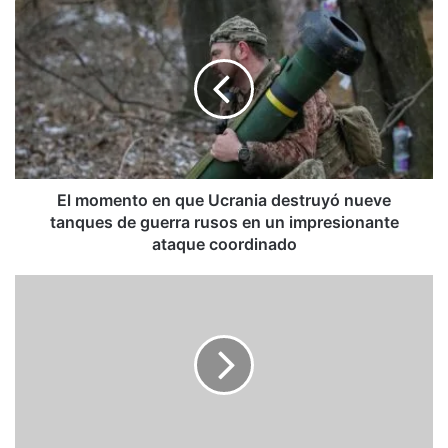
El
momento
en
que
Ucrania
destruyó
nueve
tanques
de
guerra
El momento en que Ucrania destruyó nueve
rusos
tanques de guerra rusos en un impresionante
en
ataque coordinado
un
impresionante
Abe
ataque
logra
coordinado
después
de
muerto
su
última
victoria