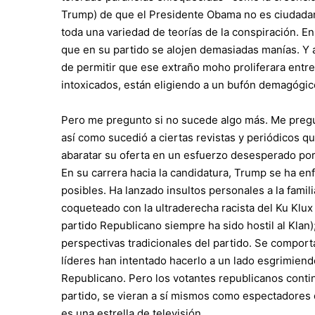
Trump) de que el Presidente Obama no es ciudada
toda una variedad de teorías de la conspiración. E
que en su partido se alojen demasiadas manías. Y
de permitir que ese extraño moho proliferara entre
intoxicados, están eligiendo a un bufón demagógic
Pero me pregunto si no sucede algo más. Me pregun
así como sucedió a ciertas revistas y periódicos qu
abaratar su oferta en un esfuerzo desesperado por 
En su carrera hacia la candidatura, Trump se ha en
posibles. Ha lanzado insultos personales a la famili
coqueteado con la ultraderecha racista del Ku Klux
partido Republicano siempre ha sido hostil al Klan
perspectivas tradicionales del partido. Se comport
líderes han intentado hacerlo a un lado esgrimien
Republicano. Pero los votantes republicanos conti
partido, se vieran a sí mismos como espectadores d
es una estrella de televisión.