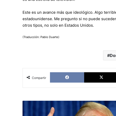
Este es un avance más que ideológico. Algo terribl
estadounidense. Me pregunto si no puede suceder a
otros tipos, no solo en Estados Unidos.
(Traducción: Pablo Duarte)
Do
Facebook
Compartir
Donald
Trump
amenaza