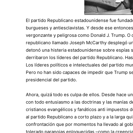
El partido Republicano estadounidense fue fundado
burgueses y antiesclavistas. Y desde ese entonces
vergonzante y peligrosa como Donald J. Trump. O q
republicano llamado Joseph McCarthy desplegó un
detonó una histeria estadounidense sobre espías s
derribaron los líderes del partido Republicano. Ha
Los líderes políticos e intelectuales del partido m
Pero no han sido capaces de impedir que Trump se c
presidencial del partido.
Ahora, quizá todo es culpa de ellos. Desde hace un
con todo entusiasmo a las doctrinas y las manías 
cristianos evangélicos y fanáticos anti impuestos 
al partido Republicano a corto plazo y a la larga q
confrontación que por momentos ha llevado al gobi
tolerado paranoias enloquecidas –como la creenci