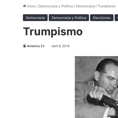
Inicio
/
Democracia y Política
/
Democracia
/
Trumpismo
Democracia
Democracia y Política
Elecciones
Trumpismo
America 2.1
abril 6, 2016