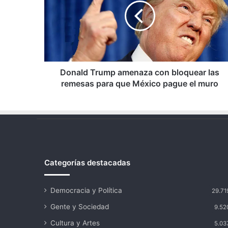
con
bloquear
las
remesas
para
que
México
Donald Trump amenaza con bloquear las
pague
remesas para que México pague el muro
el
muro
Categorías destacadas
Democracia y Política
29.71
Gente y Sociedad
9.52
Cultura y Artes
5.03