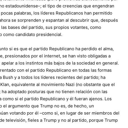
no estadounidense–; el tipo de creencias que engendran
n pocas palabras, los líderes Republicanos han permitido
 ahora se sorprenden y espantan al descubrir que, después
 las bases del partido, sus propios votantes, como
o como candidato presidencial.
to si es que el partido Republicano ha perdido el alma,
e, presionados por el internet, se han visto obligadas a
apelar a los instintos más bajos de la sociedad en general.
frentado con el partido Republicano en todas las formas
a Bush y a todos los líderes recientes del partido; ha
 Klan, equivalente al movimiento Nazi (no obstante que el
); ha adoptado posturas que no tienen relación con las
a como si el partido Republicano y él fueran ajenos. Los
do el argumento que Trump no es, de hecho, un
núan votando por él –como si, en lugar de ser miembros del
e televisión, fieles a Trump y no al partido, porque Trump