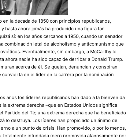
 en la década de 1850 con principios republicanos,
 y hasta ahora jamás ha producido una figura tan
uizá sí: en los años cercanos a 1950, cuando un senador
a combinación letal de alcoholismo y anticomunismo que
oviéticos. Eventualmente, sin embargo, a McCarthy lo
sta ahora nadie ha sido capaz de derribar a Donald Trump.
urmuran acerca de él. Se quejan, denuncian y conspiran.
onvierta en el líder en la carrera por la nominación
os años los líderes republicanos han dado a la bienvenida
de la extrema derecha –que en Estados Unidos significa
del Partido del Té; una extrema derecha que ha beneficiado
uizá lo destruya. Los líderes han propiciado un ánimo de
erno a un punto de crisis. Han promovido, o por lo menos,
a, totalmente infundada (pero promovida afanosamente por