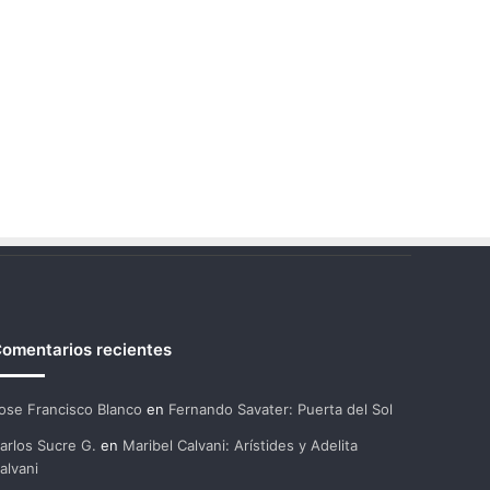
omentarios recientes
ose Francisco Blanco
en
Fernando Savater: Puerta del Sol
arlos Sucre G.
en
Maribel Calvani: Arístides y Adelita
alvani