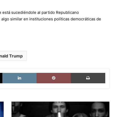
e está sucediéndole al partido Republicano
lgo similar en instituciones políticas democráticas de
nald Trump
X
LinkedIn
Pinterest
Imprimi
Entre
Hitler
y