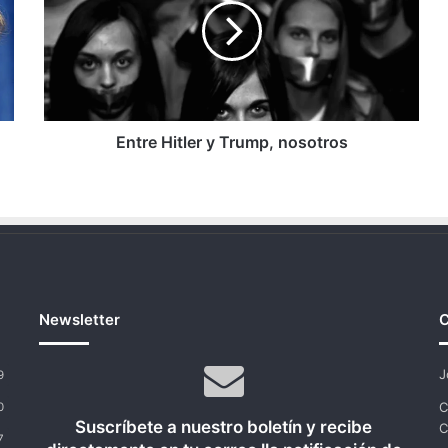
Trump,
nosotros
Entre Hitler y Trump, nosotros
Newsletter
C
J
9
C
0
Suscríbete a nuestro boletín y recibe
C
7