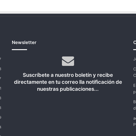
Alberto
Valero
Newsletter
C
J
7
C
8
Suscríbete a nuestro boletín y recibe
C
7
directamente en tu correo lla notificación de
E
nuestras publicaciones...
1
p
8
B
8
d
9
a
P
4