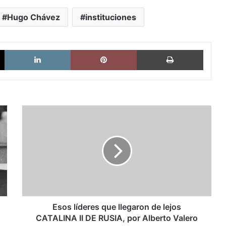
Hugo Chávez
instituciones
X
LinkedIn
Pinterest
Imprimi
Esos
líderes
que
llegaron
de
lejos
CATALINA
II
DE
RUSIA,
Esos líderes que llegaron de lejos
por
CATALINA II DE RUSIA, por Alberto Valero