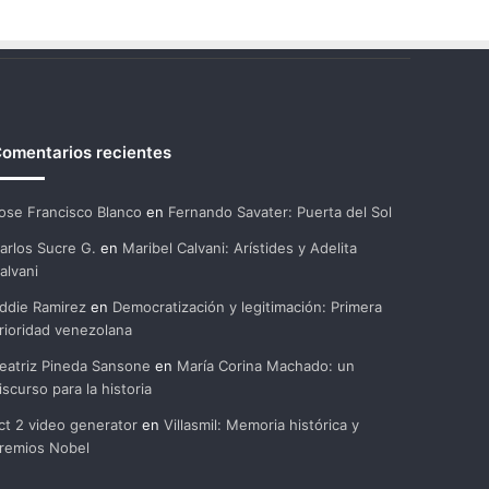
omentarios recientes
ose Francisco Blanco
en
Fernando Savater: Puerta del Sol
arlos Sucre G.
en
Maribel Calvani: Arístides y Adelita
alvani
ddie Ramirez
en
Democratización y legitimación: Primera
rioridad venezolana
eatriz Pineda Sansone
en
María Corina Machado: un
iscurso para la historia
ct 2 video generator
en
Villasmil: Memoria histórica y
remios Nobel