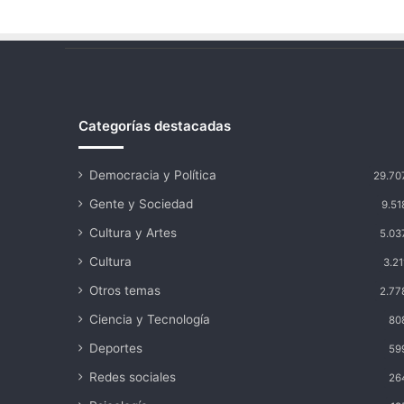
Categorías destacadas
Democracia y Política
29.70
Gente y Sociedad
9.51
Cultura y Artes
5.03
Cultura
3.21
Otros temas
2.77
Ciencia y Tecnología
80
Deportes
59
Redes sociales
26