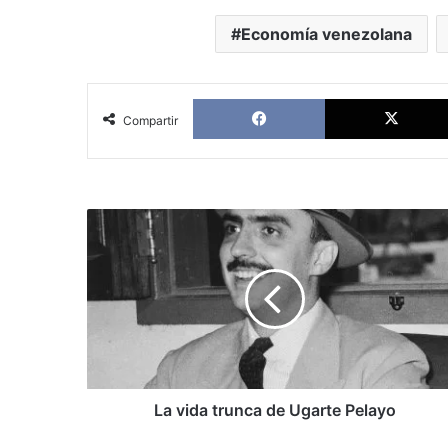
Economía venezolana
Facebook
Compartir
La
vida
trunca
de
Ugarte
Pelayo
La vida trunca de Ugarte Pelayo