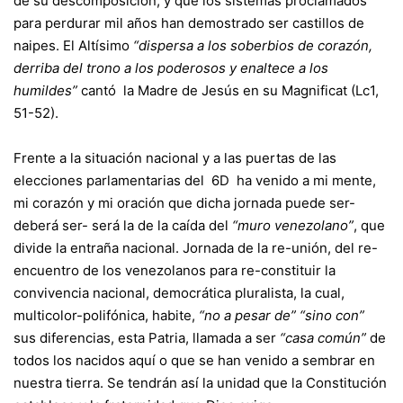
de su descomposición; y que los sistemas proclamados
para perdurar mil años han demostrado ser castillos de
naipes. El Altísimo
“dispersa a los soberbios de corazón,
derriba del trono a los poderosos y enaltece a los
humildes”
cantó la Madre de Jesús en su Magnificat (Lc1,
51-52).
Frente a la situación nacional y a las puertas de las
elecciones parlamentarias del 6D ha venido a mi mente,
mi corazón y mi oración que dicha jornada puede ser-
deberá ser- será la de la caída del
“muro venezolano”
, que
divide la entraña nacional. Jornada de la re-unión, del re-
encuentro de los venezolanos para re-constituir la
convivencia nacional, democrática pluralista, la cual,
multicolor-polifónica, habite,
“no a pesar de”
“sino con”
sus diferencias, esta Patria, llamada a ser
“casa común”
de
todos los nacidos aquí o que se han venido a sembrar en
nuestra tierra. Se tendrán así la unidad que la Constitución