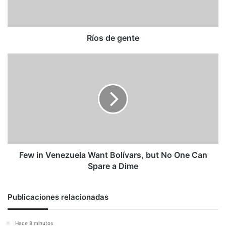
Ríos de gente
Few
in
Venezuela
Want
Bolívars,
but
No
One
Can
Spare
Few in Venezuela Want Bolívars, but No One Can
a
Spare a Dime
Dime
Publicaciones relacionadas
Hace 8 minutos