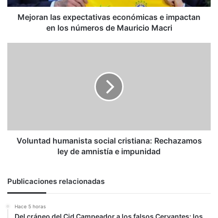
números
de
Mejoran las expectativas económicas e impactan
Mauricio
en los números de Mauricio Macri
Macri
Voluntad
humanista
social
cristiana:
Rechazamos
ley
de
amnistía
e
impunidad
Voluntad humanista social cristiana: Rechazamos
ley de amnistía e impunidad
Publicaciones relacionadas
Hace 5 horas
Del cráneo del Cid Campeador a los falsos Cervantes: los