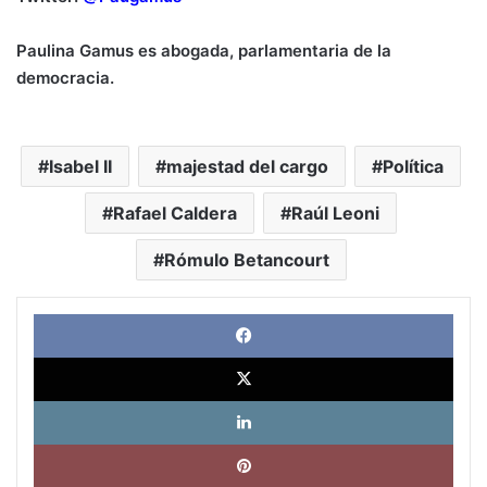
Paulina Gamus es abogada, parlamentaria de la
democracia.
Isabel II
majestad del cargo
Política
Rafael Caldera
Raúl Leoni
Rómulo Betancourt
Face
X
Link
Pinte