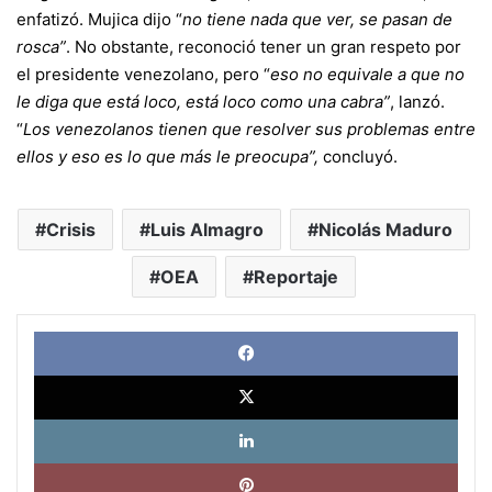
enfatizó. Mujica dijo “
no tiene nada que ver, se pasan de
rosca”
. No obstante, reconoció tener un gran respeto por
el presidente venezolano, pero “
eso no equivale a que no
le diga que está loco, está loco como una cabra”
, lanzó.
“
Los venezolanos tienen que resolver sus problemas entre
ellos y eso es lo que más le preocupa”,
concluyó.
Crisis
Luis Almagro
Nicolás Maduro
OEA
Reportaje
Face
X
Link
Pinte