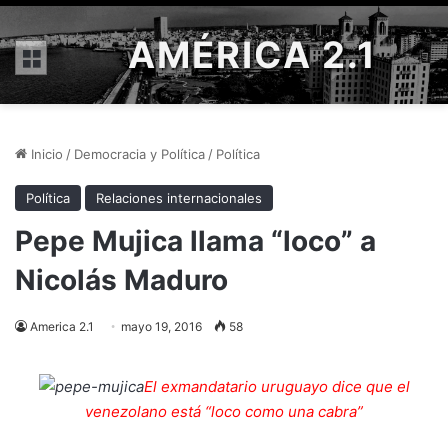
AMÉRICA 2.1
Menú
Inicio
/
Democracia y Política
/
Política
Política
Relaciones internacionales
Pepe Mujica llama “loco” a
Nicolás Maduro
America 2.1
mayo 19, 2016
58
El exmandatario uruguayo dice que el
venezolano está “loco como una cabra”