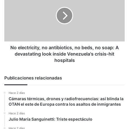
no
antibiotics,
no
beds,
no
soap:
A
devastating
No electricity, no antibiotics, no beds, no soap: A
look
devastating look inside Venezuela's crisis-hit
inside
hospitals
Venezuela's
crisis-
hit
Publicaciones relacionadas
hospitals
Hace 2 días
Cámaras térmicas, drones y radiofrecuencias: así blinda la
OTAN el este de Europa contra los asaltos de inmigrantes
Hace 2 días
Julio María Sanguinetti: Triste espectáculo
Hace 2 días