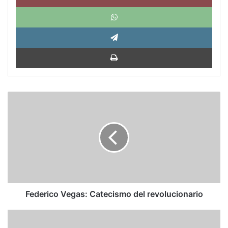
What
Tele
Impri
Federico
Vegas:
Catecismo
del
revolucionario
Federico Vegas: Catecismo del revolucionario
No
electricity,