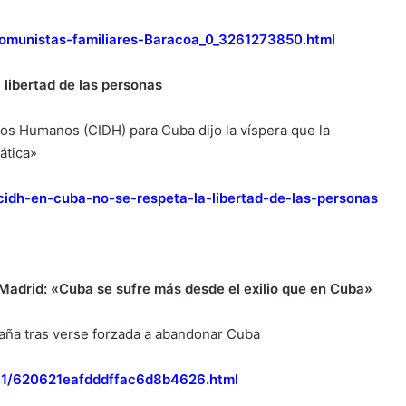
omunistas-familiares-Baracoa_0_3261273850.html
 libertad de las personas
hos Humanos (CIDH) para Cuba dijo la víspera que la
ática»
idh-en-cuba-no-se-respeta-la-libertad-de-las-personas
 Madrid: «Cuba se sufre más desde el exilio que en Cuba»
España tras verse forzada a abandonar Cuba
/11/620621eafdddffac6d8b4626.html