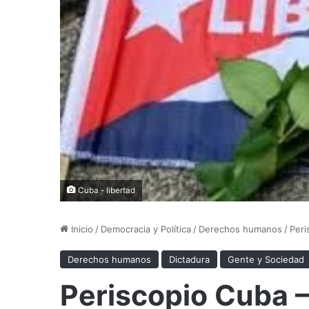
Cuba - libertad
Inicio
/
Democracia y Política
/
Derechos humanos
/
Peri
Derechos humanos
Dictadura
Gente y Sociedad
Periscopio Cuba –