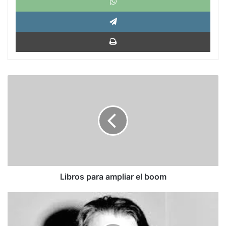
Tele
Impri
Libros
para
ampliar
el
boom
Libros para ampliar el boom
Raymond
Chandler:
"A