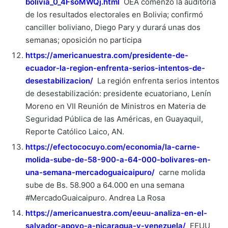
bolivia_0_4FsoMWQj.html
OEA comenzó la auditoría
de los resultados electorales en Bolivia; confirmó
canciller boliviano, Diego Pary y durará unas dos
semanas; oposición no participa
https://americanuestra.com/presidente-de-
ecuador-la-region-enfrenta-serios-intentos-de-
desestabilizacion/
La región enfrenta serios intentos
de desestabilización: presidente ecuatoriano, Lenín
Moreno en VII Reunión de Ministros en Materia de
Seguridad Pública de las Américas, en Guayaquil,
Reporte Católico Laico, AN.
https://efectococuyo.com/economia/la-carne-
molida-sube-de-58-900-a-64-000-bolivares-en-
una-semana-mercadoguaicaipuro/
carne molida
sube de Bs. 58.900 a 64.000 en una semana
#MercadoGuaicaipuro. Andrea La Rosa
https://americanuestra.com/eeuu-analiza-en-el-
salvador-apoyo-a-nicaragua-y-venezuela/
EEUU