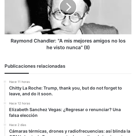
mis
mejores
amigos
no
los
he
visto
Raymond Chandler: "A mis mejores amigos no los
nunca"
he visto nunca" (II)
(II)
Publicaciones relacionadas
Hace 11 horas
Chitty La Roche: Trump, thank you, but do not forget to
leave, and do it soon.
Hace 12 horas
Elizabeth Sanchez Vegas: ¿Regresar o renunciar? Una
falsa elección
Hace 2 días
Cámaras térmicas, drones y radiofrecuencias: así blinda la