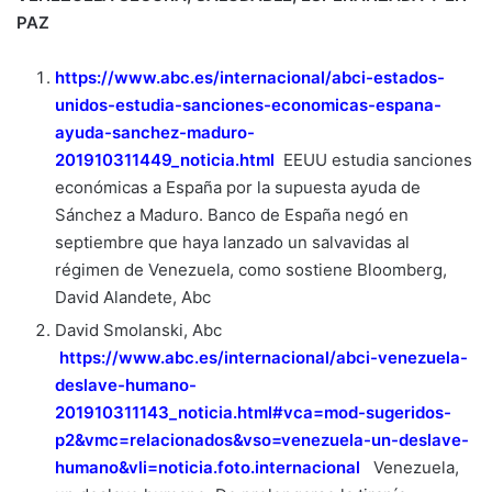
PAZ
https://www.abc.es/internacional/abci-estados-
unidos-estudia-sanciones-economicas-espana-
ayuda-sanchez-maduro-
201910311449_noticia.html
EEUU estudia sanciones
económicas a España por la supuesta ayuda de
Sánchez a Maduro. Banco de España negó en
septiembre que haya lanzado un salvavidas al
régimen de Venezuela, como sostiene Bloomberg,
David Alandete, Abc
David Smolanski, Abc
https://www.abc.es/internacional/abci-venezuela-
deslave-humano-
201910311143_noticia.html#vca=mod-sugeridos-
p2&vmc=relacionados&vso=venezuela-un-deslave-
humano&vli=noticia.foto.internacional
Venezuela,