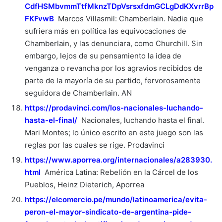
CdfHSMbvmmTtfMknzTDpVsrsxfdmGCLgDdKXvrrBp
FKFvwB
Marcos Villasmil: Chamberlain. Nadie que
sufriera más en política las equivocaciones de
Chamberlain, y las denunciara, como Churchill. Sin
embargo, lejos de su pensamiento la idea de
venganza o revancha por los agravios recibidos de
parte de la mayoría de su partido, fervorosamente
seguidora de Chamberlain. AN
https://prodavinci.com/los-nacionales-luchando-
hasta-el-final/
Nacionales, luchando hasta el final.
Mari Montes; lo único escrito en este juego son las
reglas por las cuales se rige. Prodavinci
https://www.aporrea.org/internacionales/a283930.
html
América Latina: Rebelión en la Cárcel de los
Pueblos, Heinz Dieterich, Aporrea
https://elcomercio.pe/mundo/latinoamerica/evita-
peron-el-mayor-sindicato-de-argentina-pide-