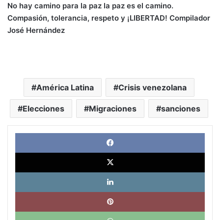
No hay camino para la paz la paz es el camino.
Compasión, tolerancia, respeto y ¡LIBERTAD! Compilador
José Hernández
América Latina
Crisis venezolana
Elecciones
Migraciones
sanciones
Face
X
Link
Pinte
What