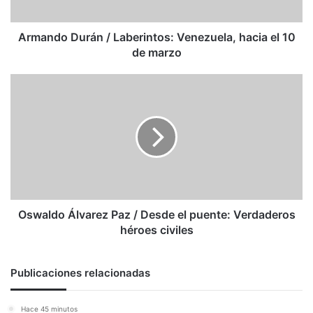
10
de
marzo
Armando Durán / Laberintos: Venezuela, hacia el 10
de marzo
Oswaldo
Álvarez
Paz
/
Desde
el
puente:
Verdaderos
héroes
civiles
Oswaldo Álvarez Paz / Desde el puente: Verdaderos
héroes civiles
Publicaciones relacionadas
Hace 45 minutos