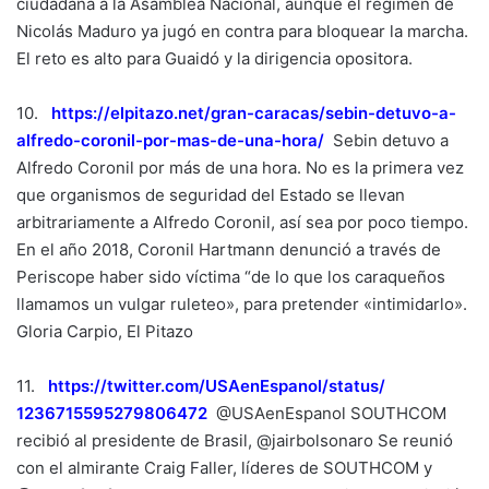
ciudadana a la Asamblea Nacional, aunque el régimen de
Nicolás Maduro ya jugó en contra para bloquear la marcha.
El reto es alto para Guaidó y la dirigencia opositora.
10.
https://elpitazo.net/gran-
caracas/sebin-detuvo-a-
alfredo-coronil-por-mas-de-
una-hora/
Sebin detuvo a
Alfredo Coronil por más de una hora. No es la primera vez
que organismos de seguridad del Estado se llevan
arbitrariamente a Alfredo Coronil, así sea por poco tiempo.
En el año 2018, Coronil Hartmann denunció a través de
Periscope haber sido víctima “de lo que los caraqueños
llamamos un vulgar ruleteo», para pretender «intimidarlo».
Gloria Carpio, El Pitazo
11.
https://twitter.com/
USAenEspanol/status/
1236715595279806472
@USAenEspanol SOUTHCOM
recibió al presidente de Brasil, @jairbolsonaro Se reunió
con el almirante Craig Faller, líderes de SOUTHCOM y