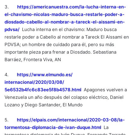
3.
https://americanuestra.com/la-
lucha-interna-en-
el-chavismo-
nicolas-maduro-busca-restarle-
poder-a-
diosdado-cabello-al-
nombrar-a-tareck-el-aissami-
en-
pdvsa/
Lucha interna en el chavismo: Maduro busca
restarle poder a Cabello al nombrar a Tareck El Aissami en
PDVSA; un hombre de cuidado para él, pero su más
importante pieza para frenar a Diosdado. Sebastiana
Barráez, Frontera Viva, AN
4.
https://www.elmundo.es/
internacional/2020/03/08/
5e6532b4fc6c83ee5f8b4578.html
Apagones vuelven a
Venezuela un año después del colapso eléctrico, Daniel
Lozano y Diego Santander, El Mundo
5.
https://elpais.com/
internacional/2020-03-08/la-
tormentosa-diplomacia-de-ivan-
duque.html
La
tormentosa diplomacia de Iván Duque, Fernando Torrado,