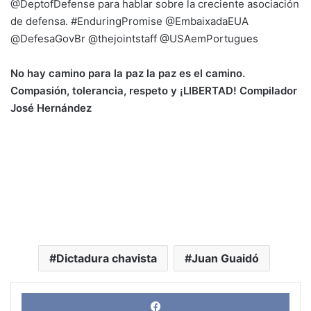
@DeptofDefense para hablar sobre la creciente asociación
de defensa. #EnduringPromise @EmbaixadaEUA
@DefesaGovBr @thejointstaff @USAemPortugues
No hay camino para la paz la paz es el camino.
Compasión, tolerancia, respeto y ¡LIBERTAD! Compilador
José Hernández
Dictadura chavista
Juan Guaidó
Face