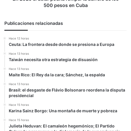
500
500 pesos en Cuba
pesos
en
Cuba
Publicaciones relacionadas
Hace 12 horas
Ceuta: La frontera desde donde se presiona a Europa
Hace 13 horas
Taiwán necesita otra estrategia de disuasión
Hace 13 horas
Maite Rico: El Rey da la cara; Sánchez, la espalda
Hace 13 horas
Brasil: el desgaste de Flávio Bolsonaro reordena la disputa
presidencial
Hace 15 horas
Karina Sainz Borgo: Una montaña de muerte y pobreza
Hace 15 horas
Julieta Heduvan: El camaleón hegemónico; El Partido