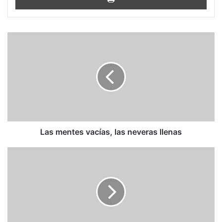
Las
mentes
vacías,
las
neveras
llenas
Las mentes vacías, las neveras llenas
Yoani
Sánchez:
La
lista
negra
se
actualiza