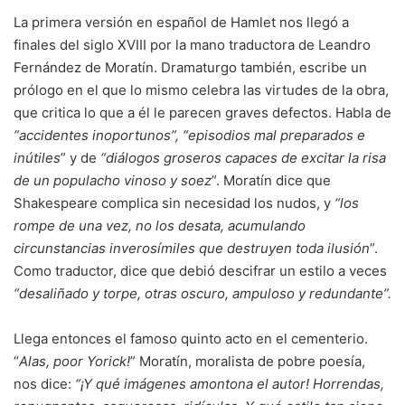
La primera versión en español de Hamlet nos llegó a
finales del siglo XVIII por la mano traductora de Leandro
Fernández de Moratín. Dramaturgo también, escribe un
prólogo en el que lo mismo celebra las virtudes de la obra,
que critica lo que a él le parecen graves defectos. Habla de
“accidentes inoportunos”, “episodios mal preparados e
inútiles
” y de
“diálogos groseros capaces de excitar la risa
de un populacho vinoso y soez
”. Moratín dice que
Shakespeare complica sin necesidad los nudos, y
“los
rompe de una vez, no los desata, acumulando
circunstancias inverosímiles que destruyen toda ilusión
”.
Como traductor, dice que debió descifrar un estilo a veces
“desaliñado y torpe, otras oscuro, ampuloso y redundante”.
Llega entonces el famoso quinto acto en el cementerio.
“
Alas, poor Yorick!
” Moratín, moralista de pobre poesía,
nos dice:
“¡Y qué imágenes amontona el autor! Horrendas,