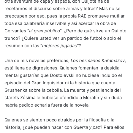
otra aventura de capa y espada, don Quijote ha de
recetarnos el discurso sobre armas y letras? Mas no se
preocupen por eso, pues la propia RAE promueve mutilar
toda esa palabrería inservible y así acercar la obra de
Cervantes “
al gran público
”. ¿Pero de qué sirve un Quijote
trunco? ¿Quiere usted ver un partido de futbol o solo el
resumen con las “
mejores jugadas”?
Una de mis novelas preferidas,
Los hermanos Karamazov
,
está llena de digresiones. Quienes fomentan la desidia
mental gustarían que Dostoievski no hubiese incluido el
episodio del Gran Inquisidor ni la historia que cuenta
Grushenka sobre la cebolla. La muerte y pestilencia del
starets Zósima le hubiese ofendido a Moratín y sin duda
habría pedido echarla fuera de la novela.
Quienes se sienten poco atraídos por la filosofía o la
historia, ¿qué pueden hacer con
Guerra y paz
? Para ellos