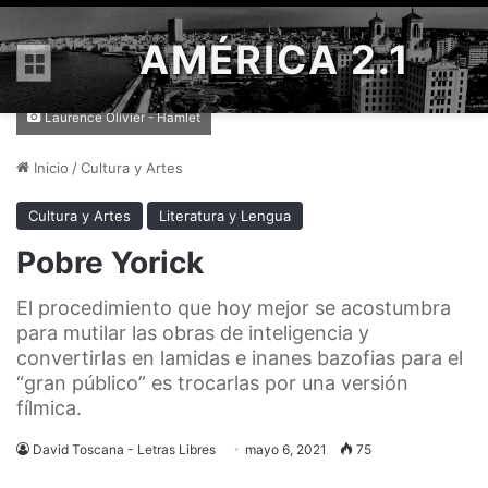
AMÉRICA 2.1
Menú
Laurence Olivier - Hamlet
Inicio
/
Cultura y Artes
Cultura y Artes
Literatura y Lengua
Pobre Yorick
El procedimiento que hoy mejor se acostumbra
para mutilar las obras de inteligencia y
convertirlas en lamidas e inanes bazofias para el
“gran público” es trocarlas por una versión
fílmica.
David Toscana - Letras Libres
mayo 6, 2021
75