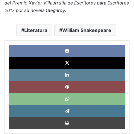
del Premio Xavier Villaurrutia de Escritores para Escritores
2017 por su novela Olegaroy
.
Literatura
William Shakespeare
Face
X
Link
Pinte
What
Tele
Impri