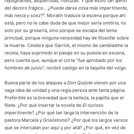
repugnantes, asquerosas, ridículas. Y qué estilo tan ajeno
del decoro trágico… ¿Puede darse cosa más impertinente,
más necia y soez?
”. Moratín traduce la escena porque ahí
está, pero no le cabe duda de que mejor sería omitirla, no
solo por su grosería, sino porque se escapa del tema
principal, porque ninguna necesidad hay de filosofar sobre
la muerte. Celebra que Garrick, el mismo de
cambiadme la
receta
, haya suprimido el pasaje en su puesta en escena,
pero cuenta que, aunque el corte “
fue aprobado por los
hombres de juicio”,
recibió castigo en la taquilla del vulgo.
Buena parte de los ataques a
Don Quijote
vienen por una
vaga idea de unidad y una regia pereza ante tanta página.
Preferible es la brevedad que la belleza, la papilla que el
filete. ¿Por qué insertar la novela de
El curioso
impertinente
? ¿Por qué tan larga la intervención de la
pastora Marcela y Grisóstomo? ¿Por qué los largos versos
que se intercalan por aquí y por allá? ¿Por qué, en vez de