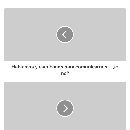
Hablamos
y
escribimos
para
comunicarnos...
¿o
no?
Hablamos y escribimos para comunicarnos... ¿o
no?
Pérez-
Reverte:
El
amigo
del
cole