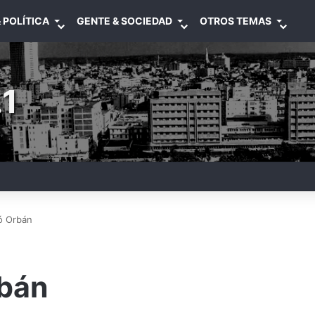
 POLÍTICA
GENTE & SOCIEDAD
OTROS TEMAS
1
ó Orbán
rbán