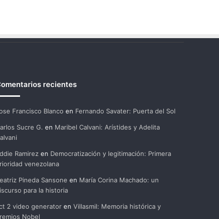
omentarios recientes
ose Francisco Blanco
en
Fernando Savater: Puerta del Sol
arlos Sucre G.
en
Maribel Calvani: Arístides y Adelita
alvani
ddie Ramirez
en
Democratización y legitimación: Primera
rioridad venezolana
eatriz Pineda Sansone
en
María Corina Machado: un
iscurso para la historia
ct 2 video generator
en
Villasmil: Memoria histórica y
remios Nobel