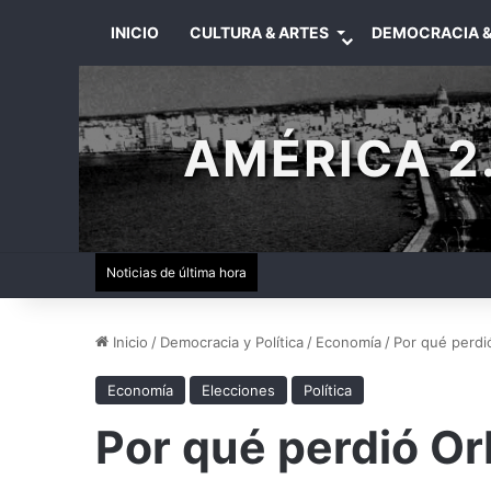
INICIO
CULTURA & ARTES
DEMOCRACIA &
AMÉRICA 2.
Noticias de última hora
Inicio
/
Democracia y Política
/
Economía
/
Por qué perdi
Economía
Elecciones
Política
Por qué perdió O