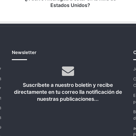
Estados Unidos?
Newsletter
C
J
7
C
8
Suscríbete a nuestro boletín y recibe
C
7
directamente en tu correo lla notificación de
E
nuestras publicaciones...
1
p
8
B
8
d
9
a
P