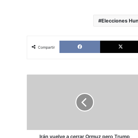
Elecciones Hun
Facebook
Compartir
Irán
vuelve
a
cerrar
Ormuz
pero
Trump
mantiene
su
optimismo
Irán vuelve a cerrar Ormuz pero Trump