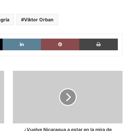
gría
Viktor Orban
X
LinkedIn
Pinterest
Imprimi
¿Vuelve
Nicaragua
a
estar
en
la
mira
de
Estados
Unidos?
¿Vuelve Nicaragua a estar en la mira de