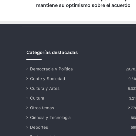
sobre
mantiene su optimismo sobre el acuerdo
el
acuerdo
Categorías destacadas
Democracia y Política
29.70
Gente y Sociedad
9.51
Cultura y Artes
5.03
Cultura
3.21
Otros temas
2.77
Ciencia y Tecnología
80
Deportes
59