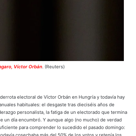
ngaro, Víctor Orbán
.
(Reuters)
errota electoral de Víctor Orbán en Hungría y todavía hay
nuales habituales: el desgaste tras dieciséis años de
derazgo personalista, la fatiga de un
electorado que termina
que un día encumbró. Y aunque algo (no mucho) de verdad
nsuficiente para comprender lo sucedido el pasado domingo:
odavía cosechaba más del 50% de los votos y retenía los