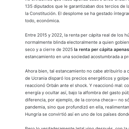
135 diputados que le garantizaban dos tercios de l
la Constitución. El desplome se ha gestado íntegram
todo, económica.
Entre 2015 y 2022, la renta per cápita real de los
normalmente blinda electoralmente a quien gobiern
seco y a cierre de 2025
la renta per cápita apenas
estancamiento en una sociedad acostumbrada a pros
Ahora bien, tal estancamiento no cabe atribuirlo 
de Ucrania disparó los precios energéticos y golp
reaccionó Orbán ante el shock. Y reaccionó mal: con
energía y ocultar así, bajo la alfombra del gasto pú
diferencia, por ejemplo, de la corona checa— no s
pandemia, sino que profundizó en ella, realimentan
Hungría se convirtió así en uno de los países don
Pero lo verdaderamente letal vino después, con la 