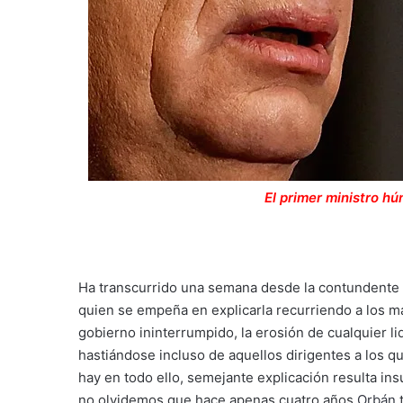
El primer ministro hú
Ha transcurrido una semana desde la contundente d
quien se empeña en explicarla recurriendo a los ma
gobierno ininterrumpido, la erosión de cualquier li
hastiándose incluso de aquellos dirigentes a los 
hay en todo ello, semejante explicación resulta i
no olvidemos que hace apenas cuatro años
Orbán
t