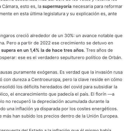
a Cámara, esto es, la
supermayoría
necesaria para reformar
ente en esta última legislatura y su explicación es, ante
 húngaros creció alrededor de un 30%: un avance notable que
a. Pero a partir de 2022 ese crecimiento se detuvo en
 supera en un 1,4% la de hace tres años
. Tres años de
perar: ese es el verdadero sepulturero político de Orbán.
a causas puramente exógenas. Es verdad que la invasión rusa
eó con dureza a Centroeuropa, pero la clave reside en cómo
solidó los déficits heredados del covid para subsidiar la
blico, el encarecimiento que padecía el país. El florín —a
ólo no recuperó la depreciación acumulada durante la
do una inflación ya disparada por los costes energéticos.
de más han subido los precios dentro de la Unión Europea.
respuesta del Estado a la inflación que él mismo había