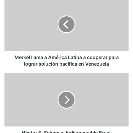
Merkel
llama
a
América
Latina
a
cooperar
para
lograr
solución
Merkel llama a América Latina a cooperar para
pacífica
lograr solución pacífica en Venezuela
en
Venezuela
Héctor
E.
Schamis:
Indispensable
Brasil
Héctor E. Schamis: Indispensable Brasil