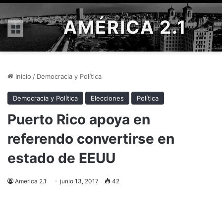
AMÉRICA 2.1
Menú
Inicio
/
Democracia y Política
Democracia y Política
Elecciones
Política
Puerto Rico apoya en
referendo convertirse en
estado de EEUU
America 2.1
junio 13, 2017
42