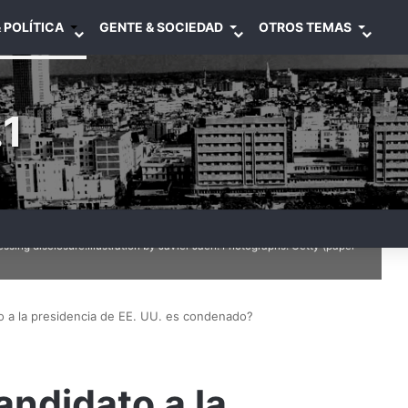
 POLÍTICA
GENTE & SOCIEDAD
OTROS TEMAS
1
ing disclosure.Illustration by Javier Jaén. Photographs: Getty (paper
o a la presidencia de EE. UU. es condenado?
andidato a la