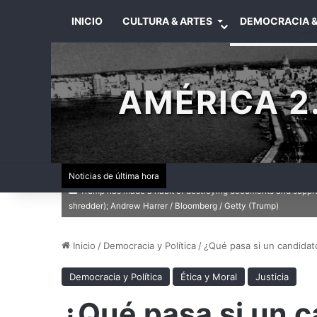
INICIO
CULTURA & ARTES
DEMOCRACIA &
AMÉRICA 2.
Noticias de última hora
Trump has made a habit of destroying documents and suppress
shredder); Andrew Harrer / Bloomberg / Getty (Trump)
Inicio
/
Democracia y Política
/
¿Qué pasa si un candidat
Democracia y Política
Ética y Moral
Justicia
¿Qué pasa si un c